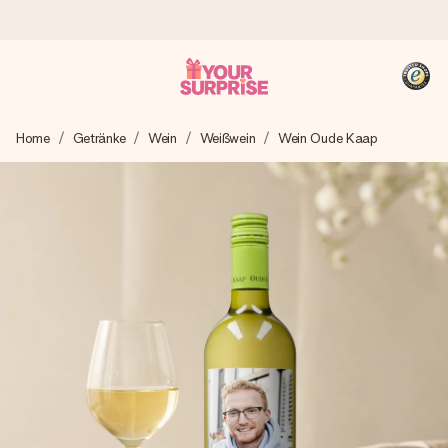
Heute bestellt, in 1 Werktag verschickt
Home
Getränke
Wein
Weißwein
Wein Oude Kaap
Wir bereiten dein Geschenk sorgfältig vor und schicken es
blitzschnell – damit du es genau zum richtigen Zeitpunkt
überreichen kannst, wenn es am meisten zählt.
4,8 (basierend auf +15.000 Bewertungen)
Unsere Geschenke begeistern. Kunden bewerten uns mit
4,8 bei Google Reviews (Gesamtergebnis aller Länder, in
die wir versenden).
+49 39292 929695