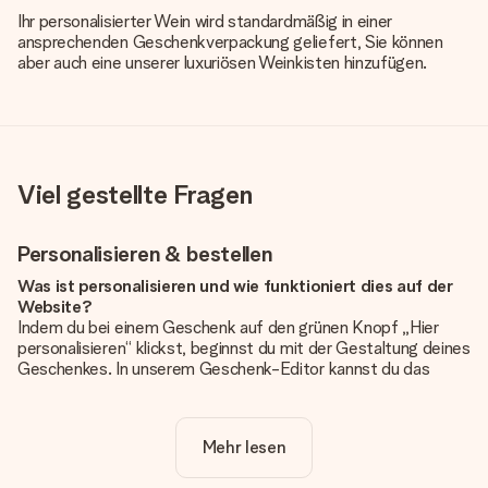
Ihr personalisierter Wein wird standardmäßig in einer
ansprechenden Geschenkverpackung geliefert, Sie können
aber auch eine unserer luxuriösen Weinkisten hinzufügen.
Viel gestellte Fragen
Personalisieren & bestellen
Was ist personalisieren und wie funktioniert dies auf der
Website?
Indem du bei einem Geschenk auf den grünen Knopf „Hier
personalisieren“ klickst, beginnst du mit der Gestaltung deines
Geschenkes. In unserem Geschenk-Editor kannst du das
Geschenk komplett nach Wunsch mit deinem eigenen Foto
und/oder Text gestalten. Wenn du möchtest, wählst du auch
noch eines unserer angebotenen Designs, um deinem
Mehr lesen
Geschenk die perfekte Ausstrahlung zu verleihen.