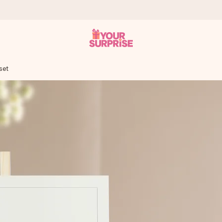
set
tzschnell – damit du es genau zum richtigen Zeitpunkt überreichen 
i Google Reviews (Gesamtergebnis aller Länder, in die wir versen