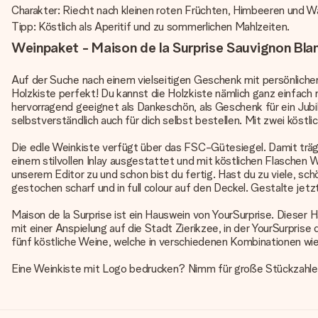
Charakter: Riecht nach kleinen roten Früchten, Himbeeren und W
Tipp: Köstlich als Aperitif und zu sommerlichen Mahlzeiten.
Weinpaket - Maison de la Surprise Sauvignon Blan
Auf der Suche nach einem vielseitigen Geschenk mit persönlicher
Holzkiste perfekt! Du kannst die Holzkiste nämlich ganz einfach
hervorragend geeignet als Dankeschön, als Geschenk für ein Ju
selbstverständlich auch für dich selbst bestellen. Mit zwei köstl
Die edle Weinkiste verfügt über das FSC-Gütesiegel. Damit trägs
einem stilvollen Inlay ausgestattet und mit köstlichen Flaschen W
unserem Editor zu und schon bist du fertig. Hast du zu viele, sc
gestochen scharf und in full colour auf den Deckel. Gestalte jetz
Maison de la Surprise ist ein Hauswein von YourSurprise. Dieser 
mit einer Anspielung auf die Stadt Zierikzee, in der YourSurpris
fünf köstliche Weine, welche in verschiedenen Kombinationen wie 
Eine Weinkiste mit Logo bedrucken? Nimm für große Stückzahle