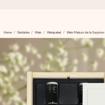
Heute bestellt, in 1 Werktag verschickt
Home
Getränke
Wein
Weinpaket
Wein Maison de la Surprise 
Wir bereiten dein Geschenk sorgfältig vor und schicken es bli
zählt.
4,8 (basierend auf +15.000 Bewertungen)
Unsere Geschenke begeistern. Kunden bewerten uns mit 4,8 be
+49 39292 929695
Montag - Freitag : 8:30 - 17:00 Uhr
Samstag - Sonntag : 8:30 - 13:00 Uhr