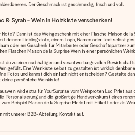
alderdbeeren. Der Geschmack ist geschmeidig, frisch und voll.
c & Syrah - Wein in Holzkiste verschenken!
 Note? Dann ist das Weingeschenk mit einer Flasche Maison de la S
 mit deinem Lieblingsfoto, einem Logo, Namen oder Text selbst gest
biläum oder ein Geschenk für Mitarbeiter oder Geschäftspartner z
ichen Flaschen Maison de la Surprise Wein in einer persönlichen Wei
t du zu einer nachhaltigen und verantwortungsvollen Bewirtschaftun
ein gefüllt. Eine Weinkiste selbst zu gestalten ist wirklich denkbar
höne Fotos und kannst dich einfach nicht entscheiden? Gestalte dan
t deine persönliche Weinkiste!
Hauswein wird extra für YourSurprise vom Weinproten Luc Pirlet aus 
e die Personalisierung und die großartige Handwerkskunst eines ren
zum Beispiel Maison de la Surprise Merlot mit Etikett oder als Wein
n mit unserer B2B-Abteilung Kontakt auf.