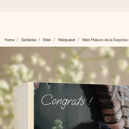
Heute bestellt, in 1 Werktag verschickt
Home
Getränke
Wein
Weinpaket
Wein Maison de la Surprise 
Wir bereiten dein Geschenk sorgfältig vor und schicken es bli
zählt.
4,8 (basierend auf +15.000 Bewertungen)
Unsere Geschenke begeistern. Kunden bewerten uns mit 4,8 be
+49 39292 929695
Montag - Freitag : 8:30 - 17:00 Uhr
Samstag - Sonntag : 8:30 - 13:00 Uhr