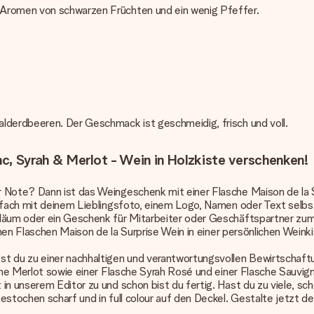
 Aromen von schwarzen Früchten und ein wenig Pfeffer.
alderdbeeren. Der Geschmack ist geschmeidig, frisch und voll.
c, Syrah & Merlot - Wein in Holzkiste verschenken!
 Note? Dann ist das Weingeschenk mit einer Flasche Maison de la S
nfach mit deinem Lieblingsfoto, einem Logo, Namen oder Text selbst
biläum oder ein Geschenk für Mitarbeiter oder Geschäftspartner z
ichen Flaschen Maison de la Surprise Wein in einer persönlichen Wein
t du zu einer nachhaltigen und verantwortungsvollen Bewirtschaftun
che Merlot sowie einer Flasche Syrah Rosé und einer Flasche Sauvigno
 in unserem Editor zu und schon bist du fertig. Hast du zu viele, s
estochen scharf und in full colour auf den Deckel. Gestalte jetzt de