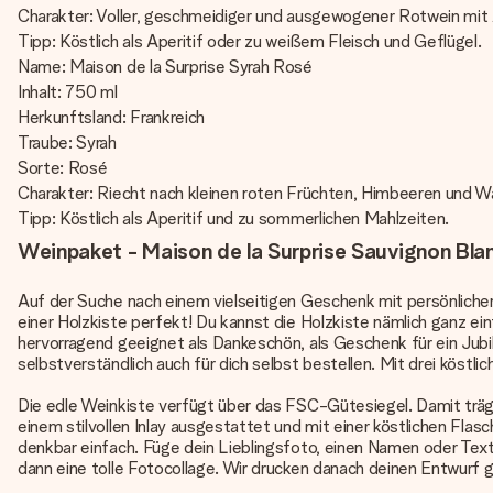
Charakter: Voller, geschmeidiger und ausgewogener Rotwein mit
Tipp: Köstlich als Aperitif oder zu weißem Fleisch und Geflügel.
Name: Maison de la Surprise Syrah Rosé
Inhalt: 750 ml
Herkunftsland: Frankreich
Traube: Syrah
Sorte: Rosé
Charakter: Riecht nach kleinen roten Früchten, Himbeeren und W
Tipp: Köstlich als Aperitif und zu sommerlichen Mahlzeiten.
Weinpaket - Maison de la Surprise Sauvignon Blan
Auf der Suche nach einem vielseitigen Geschenk mit persönlicher
einer Holzkiste perfekt! Du kannst die Holzkiste nämlich ganz ei
hervorragend geeignet als Dankeschön, als Geschenk für ein Ju
selbstverständlich auch für dich selbst bestellen. Mit drei köstl
Die edle Weinkiste verfügt über das FSC-Gütesiegel. Damit trägs
einem stilvollen Inlay ausgestattet und mit einer köstlichen Flas
denkbar einfach. Füge dein Lieblingsfoto, einen Namen oder Text
dann eine tolle Fotocollage. Wir drucken danach deinen Entwurf g