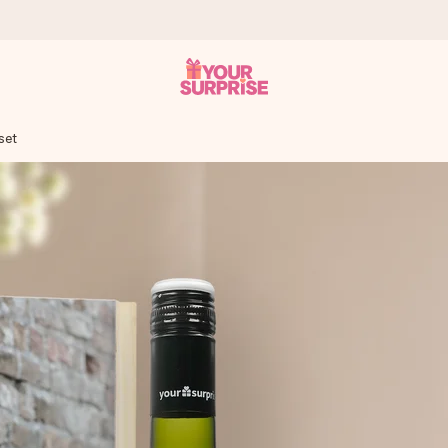
set
tzschnell – damit du es genau zum richtigen Zeitpunkt überreichen 
i Google Reviews (Gesamtergebnis aller Länder, in die wir versen