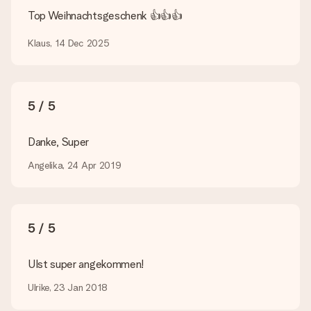
Suchst du ein spezielles Geschenk oder ein Geschenk in einer
bestimmten Farbe aber wirst auf unserer Seite nicht fündig?
Top Weihnachtsgeschenk 👍👍👍
Kontaktiere bitte unseren Kundenservice, dort wird dir gerne
weitergeholfen!
Klaus, 14 Dec 2025
Wie füge ich eine Geschenkkarte hinzu? Was genau ist
die Geschenkkarte?
In unserem Warenkorb bieten wie die Option „Gratis
5 / 5
Geschenkkarte“ an. Klicke diese Option an, wenn du diese
Karte mitschicken möchtest. Auf diese Karte kannst du eine
persönliche Nachricht schreiben, sodass der Empfänger genau
Danke, Super
weiß, von wem die Überraschung ist.
Angelika, 24 Apr 2019
Wird mein Geschenk in Geschenkpapier geliefert?
Derzeit bieten wir (noch) keinen Einpackservice. Aber unsere
Geschenke werden in einer fröhlichen Versandverpackung
geliefert. Somit ist dein Geschenk automatisch zum
Verschenken bereit oder kann sofort an den Empfänger
5 / 5
geschickt werden.
UIst super angekommen!
Lieferzeit, Lieferoptionen und Versandkosten
Ulrike, 23 Jan 2018
Kann ich ein Lieferdatum wählen?
Bedauerlicherweise ist es momentan (noch) nicht möglich, das