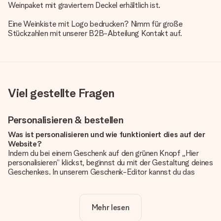
Weinpaket mit graviertem Deckel erhältlich ist.
Eine Weinkiste mit Logo bedrucken? Nimm für große
Stückzahlen mit unserer B2B-Abteilung Kontakt auf.
Viel gestellte Fragen
Personalisieren & bestellen
Was ist personalisieren und wie funktioniert dies auf der
Website?
Indem du bei einem Geschenk auf den grünen Knopf „Hier
personalisieren“ klickst, beginnst du mit der Gestaltung deines
Geschenkes. In unserem Geschenk-Editor kannst du das
Geschenk komplett nach Wunsch mit deinem eigenen Foto
und/oder Text gestalten. Wenn du möchtest, wählst du auch
noch eines unserer angebotenen Designs, um deinem
Mehr lesen
Geschenk die perfekte Ausstrahlung zu verleihen.