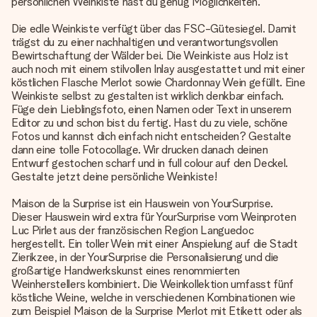
persönlichen Weinkiste hast du genug Möglichkeiten.
Die edle Weinkiste verfügt über das FSC-Gütesiegel. Damit
trägst du zu einer nachhaltigen und verantwortungsvollen
Bewirtschaftung der Wälder bei. Die Weinkiste aus Holz ist
auch noch mit einem stilvollen Inlay ausgestattet und mit einer
köstlichen Flasche Merlot sowie Chardonnay Wein gefüllt. Eine
Weinkiste selbst zu gestalten ist wirklich denkbar einfach.
Füge dein Lieblingsfoto, einen Namen oder Text in unserem
Editor zu und schon bist du fertig. Hast du zu viele, schöne
Fotos und kannst dich einfach nicht entscheiden? Gestalte
dann eine tolle Fotocollage. Wir drucken danach deinen
Entwurf gestochen scharf und in full colour auf den Deckel.
Gestalte jetzt deine persönliche Weinkiste!
Maison de la Surprise ist ein Hauswein von YourSurprise.
Dieser Hauswein wird extra für YourSurprise vom Weinproten
Luc Pirlet aus der französischen Region Languedoc
hergestellt. Ein toller Wein mit einer Anspielung auf die Stadt
Zierikzee, in der YourSurprise die Personalisierung und die
großartige Handwerkskunst eines renommierten
Weinherstellers kombiniert. Die Weinkollektion umfasst fünf
köstliche Weine, welche in verschiedenen Kombinationen wie
zum Beispiel Maison de la Surprise Merlot mit Etikett oder als