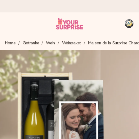
Heute bestellt, in 1 Werktag verschickt
Home
Getränke
Wein
Weinpaket
Maison de la Surprise Char
Wir bereiten dein Geschenk sorgfältig vor und schicken es
blitzschnell – damit du es genau zum richtigen Zeitpunkt
überreichen kannst, wenn es am meisten zählt.
4,8 (basierend auf +15.000 Bewertungen)
Unsere Geschenke begeistern. Kunden bewerten uns mit
4,8 bei Google Reviews (Gesamtergebnis aller Länder, in
die wir versenden).
+49 39292 929695