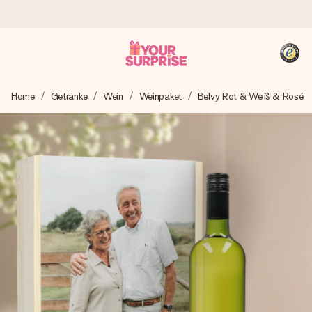
Heute bestellt, in 1 Werktag verschickt
Home
Getränke
Wein
Weinpaket
Belvy Rot & Weiß & Rosé
Wir bereiten dein Geschenk sorgfältig vor und schicken es
blitzschnell – damit du es genau zum richtigen Zeitpunkt
überreichen kannst, wenn es am meisten zählt.
4,8 (basierend auf +15.000 Bewertungen)
Unsere Geschenke begeistern. Kunden bewerten uns mit
4,8 bei Google Reviews (Gesamtergebnis aller Länder, in
die wir versenden).
+49 39292 929695