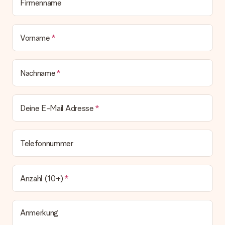
zeitgleich mit der Bestätigungsmail und kannst sie jederzeit in
Firmenname
deinem MySurprise Account einsehen. Du kannst das
Geschenk also direkt beim Empfänger liefern lassen und es
bleibt eine echte Überraschung!
Vorname
Nachname
Deine E-Mail Adresse
Telefonnummer
Anzahl (10+)
Anmerkung