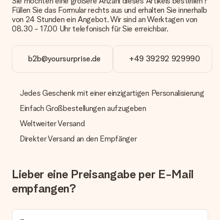
Sie möchten eine größere Anzahl dieses Artikels bestellen?
oder Päckchen geliefert wird, kontaktiere bitte unseren
Füllen Sie das Formular rechts aus und erhalten Sie innerhalb
Kundenservice.
von 24 Stunden ein Angebot. Wir sind an Werktagen von
08.30 - 17.00 Uhr telefonisch für Sie erreichbar.
Zahlung
Wie kann ich meine Bestellung bezahlen?
Wir bieten die folgenden Zahlungsoptionen an: Vorauskasse
b2b@yoursurprise.de
+49 39292 929990
mit normaler Überweisung, Sofortüberweisung, Paypal,
Kreditkarte oder auf Rechnung über Klarna. Bei einer
manuellen Überweisung verlängert sich die Lieferzeit des
Jedes Geschenk mit einer einzigartigen Personalisierung
Geschenks jedoch um 3 Werktage.
Einfach Großbestellungen aufzugeben
Geschenk empfangen
Weltweiter Versand
Was, wenn das Geschenk meine Erwartungen nicht
erfüllt?
Direkter Versand an den Empfänger
Sollte das Geschenk wider Erwarten deine Erwartungen nicht
erfüllen, bitten wir dich, unseren Kundenservice zu
kontaktieren. Dort wird dir umgehend ein passender
Lieber eine Preisangabe per E-Mail
Lösungsvorschlag unterbreitet.
empfangen?
Wird die Rechnung mit der Bestellung mitverschickt?
Alle Lieferungen erfolgen ohne Rechnung und/oder
Lieferschein. Die Rechnung zu deiner Bestellung erhältst du