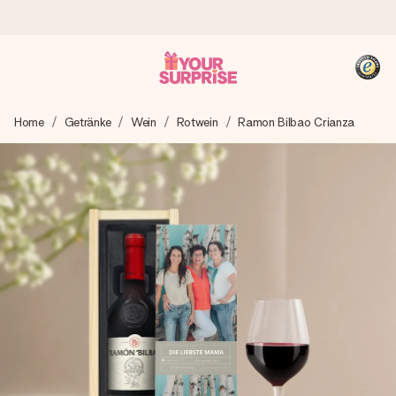
Heute bestellt, in 1 Werktag verschickt
Home
Getränke
Wein
Rotwein
Ramon Bilbao Crianza
Wir bereiten dein Geschenk sorgfältig vor und schicken es
blitzschnell – damit du es genau zum richtigen Zeitpunkt
überreichen kannst, wenn es am meisten zählt.
4,8 (basierend auf +15.000 Bewertungen)
Unsere Geschenke begeistern. Kunden bewerten uns mit
4,8 bei Google Reviews (Gesamtergebnis aller Länder, in
die wir versenden).
+49 39292 929695