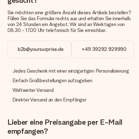
gesucht?
anbieten. Das Geschenk, das bestellt wird, wird als Paket oder
Päckchen versendet. Möchtest du wissen, ob es als Paket
Sie möchten eine größere Anzahl dieses Artikels bestellen?
oder Päckchen geliefert wird, kontaktiere bitte unseren
Füllen Sie das Formular rechts aus und erhalten Sie innerhalb
Kundenservice.
von 24 Stunden ein Angebot. Wir sind an Werktagen von
08.30 - 17.00 Uhr telefonisch für Sie erreichbar.
Zahlung
Wie kann ich meine Bestellung bezahlen?
Wir bieten die folgenden Zahlungsoptionen an: Vorauskasse
b2b@yoursurprise.de
+49 39292 929990
mit normaler Überweisung, Sofortüberweisung, Paypal,
Kreditkarte oder auf Rechnung über Klarna. Bei einer
manuellen Überweisung verlängert sich die Lieferzeit des
Jedes Geschenk mit einer einzigartigen Personalisierung
Geschenks jedoch um 3 Werktage.
Einfach Großbestellungen aufzugeben
Geschenk empfangen
Weltweiter Versand
Was, wenn das Geschenk meine Erwartungen nicht
Direkter Versand an den Empfänger
erfüllt?
Sollte das Geschenk wider Erwarten deine Erwartungen nicht
erfüllen, bitten wir dich, unseren Kundenservice zu
kontaktieren. Dort wird dir umgehend ein passender
Lieber eine Preisangabe per E-Mail
Lösungsvorschlag unterbreitet.
empfangen?
Wird die Rechnung mit der Bestellung mitverschickt?