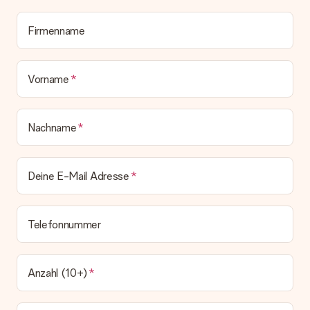
Alle Lieferungen erfolgen ohne Rechnung und/oder
Lieferschein. Die Rechnung zu deiner Bestellung erhältst du
Firmenname
zeitgleich mit der Bestätigungsmail und kannst sie jederzeit in
deinem MySurprise Account einsehen. Du kannst das
Geschenk also direkt beim Empfänger liefern lassen und es
bleibt eine echte Überraschung!
Vorname
Nachname
Deine E-Mail Adresse
Telefonnummer
Anzahl (10+)