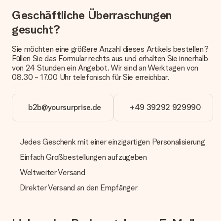
Wird mein Geschenk in Geschenkpapier geliefert?
Geschäftliche Überraschungen
Derzeit bieten wir (noch) keinen Einpackservice. Aber unsere
gesucht?
Geschenke werden in einer fröhlichen Versandverpackung
geliefert. Somit ist dein Geschenk automatisch zum
Verschenken bereit oder kann sofort an den Empfänger
Sie möchten eine größere Anzahl dieses Artikels bestellen?
geschickt werden.
Füllen Sie das Formular rechts aus und erhalten Sie innerhalb
von 24 Stunden ein Angebot. Wir sind an Werktagen von
08.30 - 17.00 Uhr telefonisch für Sie erreichbar.
Lieferzeit, Lieferoptionen und Versandkosten
Kann ich ein Lieferdatum wählen?
Bedauerlicherweise ist es momentan (noch) nicht möglich, das
b2b@yoursurprise.de
+49 39292 929990
Geschenk zu einem Wunschtermin liefern zu lassen.
Wie lange dauert die Lieferzeit und wann werde ich mein
Jedes Geschenk mit einer einzigartigen Personalisierung
Geschenk erhalten?
Die aktuelle Lieferzeit steht jeweils auf der Produktseite bei
Einfach Großbestellungen aufzugeben
dem Geschenk vermeldet. Du kannst darauf vertrauen, dass
eine fristgerechte Lieferung durch unsere Lieferdienste
Weltweiter Versand
erfolgt.
Direkter Versand an den Empfänger
Welche Lieferoptionen stehen zur Verfügung?
Derzeit können wir (noch) keine verschiedenen Lieferoptionen
anbieten. Das Geschenk, das bestellt wird, wird als Paket oder