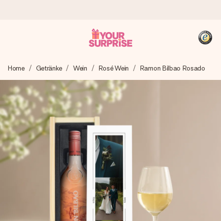
Heute bestellt, in 1 Werktag verschickt
Home
Getränke
Wein
Rosé Wein
Ramon Bilbao Rosado
Wir bereiten dein Geschenk sorgfältig vor und schicken es
blitzschnell – damit du es genau zum richtigen Zeitpunkt
überreichen kannst, wenn es am meisten zählt.
4,8 (basierend auf +15.000 Bewertungen)
Unsere Geschenke begeistern. Kunden bewerten uns mit
4,8 bei Google Reviews (Gesamtergebnis aller Länder, in
die wir versenden).
+49 39292 929695