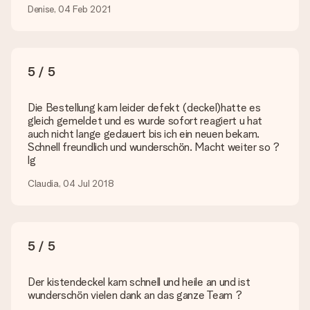
weitergeholfen!
Denise, 04 Feb 2021
Wie füge ich eine Geschenkkarte hinzu? Was genau ist
die Geschenkkarte?
In unserem Warenkorb bieten wie die Option „Gratis
5 / 5
Geschenkkarte“ an. Klicke diese Option an, wenn du diese
Karte mitschicken möchtest. Auf diese Karte kannst du eine
persönliche Nachricht schreiben, sodass der Empfänger genau
Die Bestellung kam leider defekt (deckel)hatte es
weiß, von wem die Überraschung ist.
gleich gemeldet und es wurde sofort reagiert u hat
auch nicht lange gedauert bis ich ein neuen bekam.
Wird mein Geschenk in Geschenkpapier geliefert?
Schnell freundlich und wunderschön. Macht weiter so ?
Derzeit bieten wir (noch) keinen Einpackservice. Aber unsere
lg
Geschenke werden in einer fröhlichen Versandverpackung
geliefert. Somit ist dein Geschenk automatisch zum
Claudia, 04 Jul 2018
Verschenken bereit oder kann sofort an den Empfänger
geschickt werden.
Lieferzeit, Lieferoptionen und Versandkosten
5 / 5
Kann ich ein Lieferdatum wählen?
Bedauerlicherweise ist es momentan (noch) nicht möglich, das
Der kistendeckel kam schnell und heile an und ist
Geschenk zu einem Wunschtermin liefern zu lassen.
wunderschön vielen dank an das ganze Team ?