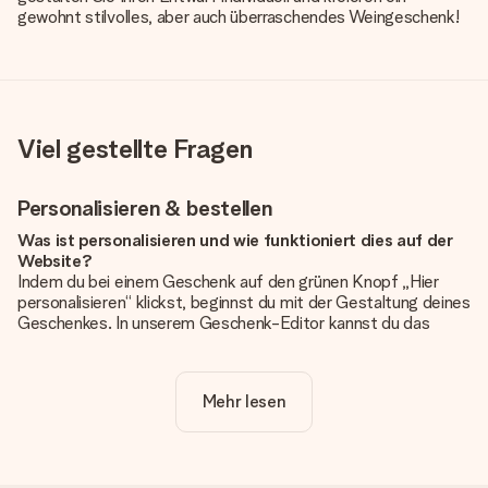
gewohnt stilvolles, aber auch überraschendes Weingeschenk!
Viel gestellte Fragen
Personalisieren & bestellen
Was ist personalisieren und wie funktioniert dies auf der
Website?
Indem du bei einem Geschenk auf den grünen Knopf „Hier
personalisieren“ klickst, beginnst du mit der Gestaltung deines
Geschenkes. In unserem Geschenk-Editor kannst du das
Geschenk komplett nach Wunsch mit deinem eigenen Foto
und/oder Text gestalten. Wenn du möchtest, wählst du auch
noch eines unserer angebotenen Designs, um deinem
Mehr lesen
Geschenk die perfekte Ausstrahlung zu verleihen.
Ist die Personalisierung im Preis enthalten?
Der auf der Website angezeigte Preis ist inklusive der