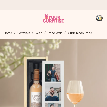
Heute bestellt, in 1 Werktag verschickt
Home
Getränke
Wein
Rosé Wein
Oude Kaap Rosé
Wir bereiten dein Geschenk sorgfältig vor und schicken es
blitzschnell – damit du es genau zum richtigen Zeitpunkt
überreichen kannst, wenn es am meisten zählt.
4,8 (basierend auf +15.000 Bewertungen)
Unsere Geschenke begeistern. Kunden bewerten uns mit
4,8 bei Google Reviews (Gesamtergebnis aller Länder, in
die wir versenden).
+49 39292 929695