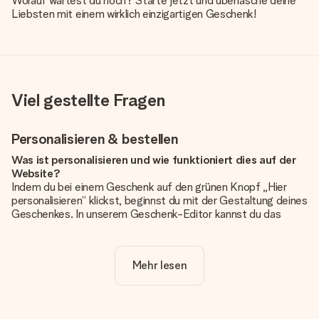
Worauf wartest du noch? Starte jetzt und überrasche deine
Liebsten mit einem wirklich einzigartigen Geschenk!
Viel gestellte Fragen
Personalisieren & bestellen
Was ist personalisieren und wie funktioniert dies auf der
Website?
Indem du bei einem Geschenk auf den grünen Knopf „Hier
personalisieren“ klickst, beginnst du mit der Gestaltung deines
Geschenkes. In unserem Geschenk-Editor kannst du das
Geschenk komplett nach Wunsch mit deinem eigenen Foto
und/oder Text gestalten. Wenn du möchtest, wählst du auch
noch eines unserer angebotenen Designs, um deinem
Mehr lesen
Geschenk die perfekte Ausstrahlung zu verleihen.
Ist die Personalisierung im Preis enthalten?
Der auf der Website angezeigte Preis ist inklusive der