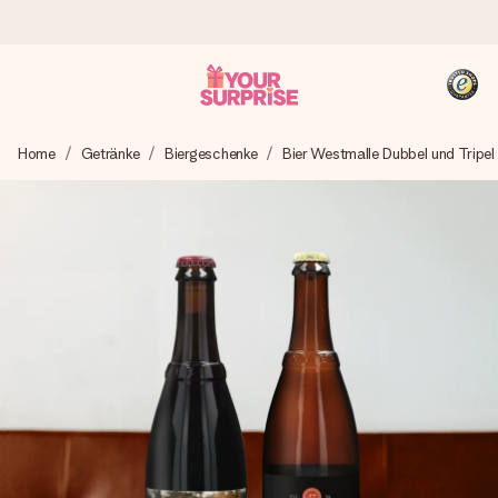
Heute bestellt, in 1 Werktag verschickt
Home
Getränke
Biergeschenke
Bier Westmalle Dubbel und Tripel
Wir bereiten dein Geschenk sorgfältig vor und schicken es
blitzschnell – damit du es genau zum richtigen Zeitpunkt
überreichen kannst, wenn es am meisten zählt.
4,8 (basierend auf +15.000 Bewertungen)
Unsere Geschenke begeistern. Kunden bewerten uns mit
4,8 bei Google Reviews (Gesamtergebnis aller Länder, in
die wir versenden).
+49 39292 929695