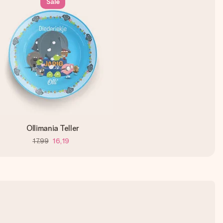
Sale
Ollimania Teller
17,99
16,19