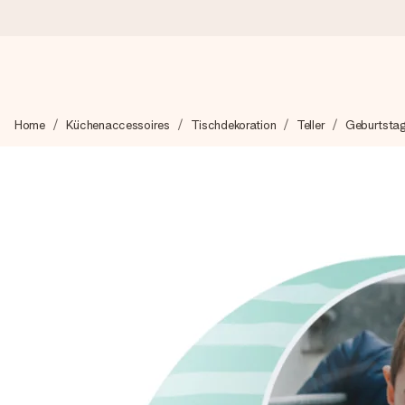
Heute bestellt, in 1 Werktag verschickt
Home
Küchenaccessoires
Tischdekoration
Teller
Geburtstag
Wir bereiten dein Geschenk sorgfältig vor und schicken es bli
zählt.
4,8 (basierend auf +15.000 Bewertungen)
Unsere Geschenke begeistern. Kunden bewerten uns mit 4,8 be
+49 39292 929695
Montag - Freitag : 8:30 - 17:00 Uhr
Samstag - Sonntag : 8:30 - 13:00 Uhr