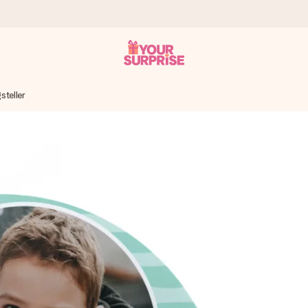
steller
tzschnell – damit du es genau zum richtigen Zeitpunkt überreichen 
i Google Reviews (Gesamtergebnis aller Länder, in die wir versen