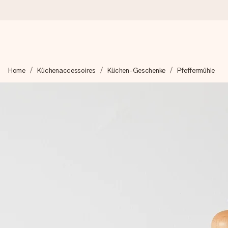
Heute bestellt, in 1 Werktag verschickt
Home
Küchenaccessoires
Küchen-Geschenke
Pfeffermühle
Wir bereiten dein Geschenk sorgfältig vor und schicken es bli
zählt.
4,8 (basierend auf +15.000 Bewertungen)
Unsere Geschenke begeistern. Kunden bewerten uns mit 4,8 be
+49 39292 929695
Montag - Freitag : 8:30 - 17:00 Uhr
Samstag - Sonntag : 8:30 - 13:00 Uhr