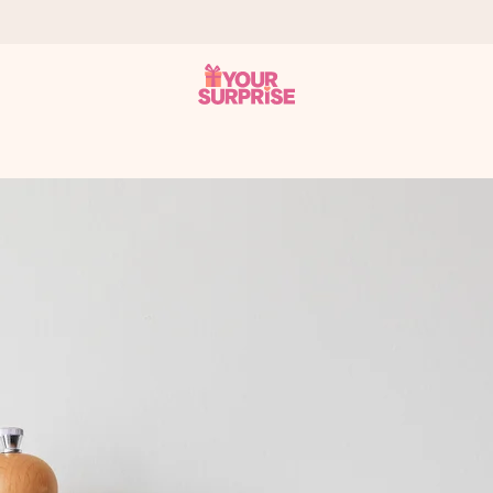
tzschnell – damit du es genau zum richtigen Zeitpunkt überreichen 
i Google Reviews (Gesamtergebnis aller Länder, in die wir versen