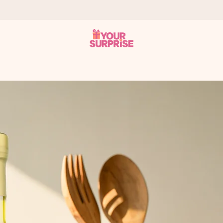
tzschnell – damit du es genau zum richtigen Zeitpunkt überreichen 
i Google Reviews (Gesamtergebnis aller Länder, in die wir versen