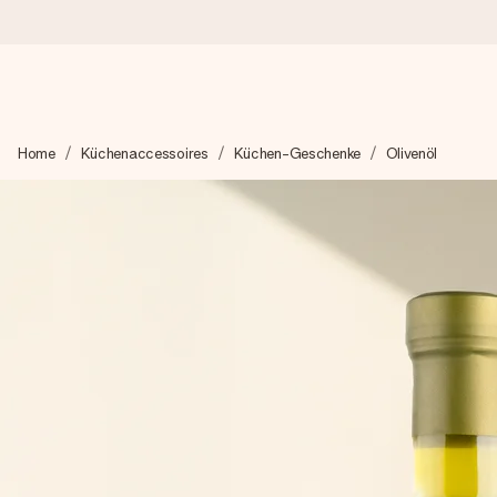
Heute bestellt, in 1 Werktag verschickt
Home
Küchenaccessoires
Küchen-Geschenke
Olivenöl
Wir bereiten dein Geschenk sorgfältig vor und schicken es bli
zählt.
4,8 (basierend auf +15.000 Bewertungen)
Unsere Geschenke begeistern. Kunden bewerten uns mit 4,8 be
+49 39292 929695
Montag - Freitag : 8:30 - 17:00 Uhr
Samstag - Sonntag : 8:30 - 13:00 Uhr