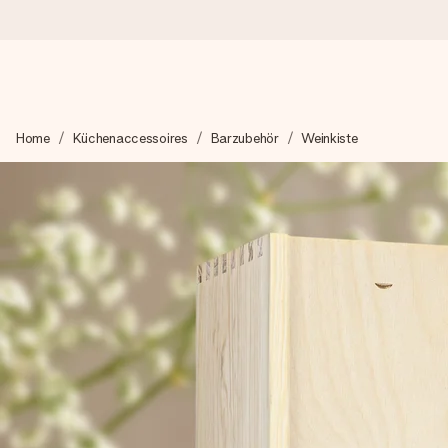
Heute bestellt, in 1 Werktag verschickt
Home
Küchenaccessoires
Barzubehör
Weinkiste
Wir bereiten dein Geschenk sorgfältig vor und schicken es bli
zählt.
4,8 (basierend auf +15.000 Bewertungen)
Unsere Geschenke begeistern. Kunden bewerten uns mit 4,8 be
+49 39292 929695
Montag - Freitag : 8:30 - 17:00 Uhr
Samstag - Sonntag : 8:30 - 13:00 Uhr