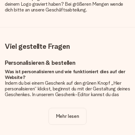
deinem Logo graviert haben? Bei größeren Mengen wende
dich bitte an unsere Geschäftsabteilung.
Viel gestellte Fragen
Personalisieren & bestellen
Was ist personalisieren und wie funktioniert dies auf der
Website?
Indem du bei einem Geschenk auf den grünen Knopf „Hier
personalisieren“ klickst, beginnst du mit der Gestaltung deines
Geschenkes. In unserem Geschenk-Editor kannst du das
Geschenk komplett nach Wunsch mit deinem eigenen Foto
und/oder Text gestalten. Wenn du möchtest, wählst du auch
noch eines unserer angebotenen Designs, um deinem
Mehr lesen
Geschenk die perfekte Ausstrahlung zu verleihen.
Ist die Personalisierung im Preis enthalten?
Der auf der Website angezeigte Preis ist inklusive der