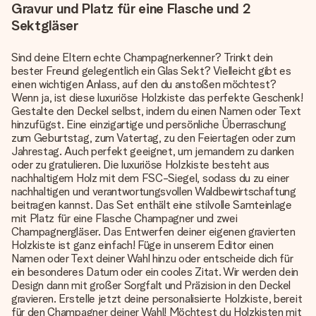
Gravur und Platz für eine Flasche und 2
Sektgläser
Sind deine Eltern echte Champagnerkenner? Trinkt dein
bester Freund gelegentlich ein Glas Sekt? Vielleicht gibt es
einen wichtigen Anlass, auf den du anstoßen möchtest?
Wenn ja, ist diese luxuriöse Holzkiste das perfekte Geschenk!
Gestalte den Deckel selbst, indem du einen Namen oder Text
hinzufügst. Eine einzigartige und persönliche Überraschung
zum Geburtstag, zum Vatertag, zu den Feiertagen oder zum
Jahrestag. Auch perfekt geeignet, um jemandem zu danken
oder zu gratulieren. Die luxuriöse Holzkiste besteht aus
nachhaltigem Holz mit dem FSC-Siegel, sodass du zu einer
nachhaltigen und verantwortungsvollen Waldbewirtschaftung
beitragen kannst. Das Set enthält eine stilvolle Samteinlage
mit Platz für eine Flasche Champagner und zwei
Champagnergläser. Das Entwerfen deiner eigenen gravierten
Holzkiste ist ganz einfach! Füge in unserem Editor einen
Namen oder Text deiner Wahl hinzu oder entscheide dich für
ein besonderes Datum oder ein cooles Zitat. Wir werden dein
Design dann mit großer Sorgfalt und Präzision in den Deckel
gravieren. Erstelle jetzt deine personalisierte Holzkiste, bereit
für den Champagner deiner Wahl! Möchtest du Holzkisten mit