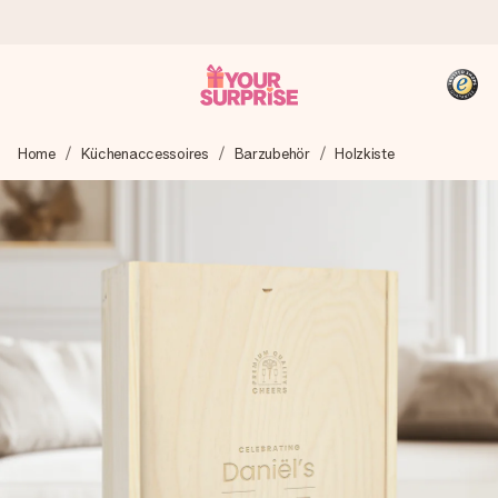
Heute bestellt, in 1 Werktag verschickt
Home
Küchenaccessoires
Barzubehör
Holzkiste
Wir bereiten dein Geschenk sorgfältig vor und schicken es
blitzschnell – damit du es genau zum richtigen Zeitpunkt
überreichen kannst, wenn es am meisten zählt.
4,8 (basierend auf +15.000 Bewertungen)
Unsere Geschenke begeistern. Kunden bewerten uns mit
4,8 bei Google Reviews (Gesamtergebnis aller Länder, in
die wir versenden).
+49 39292 929695