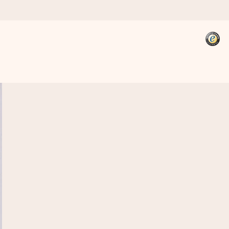
kannst, wenn es am meisten
den).