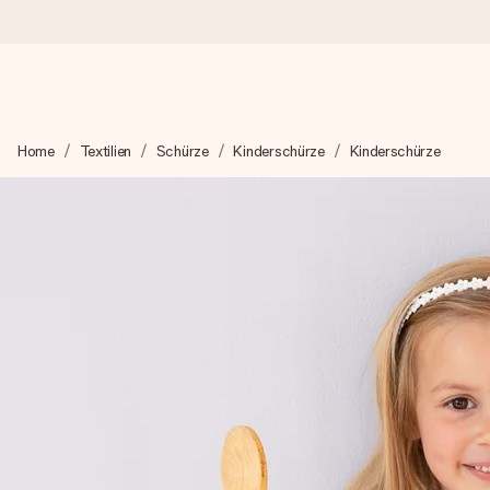
Heute bestellt, in 1 Werktag verschickt
Home
Textilien
Schürze
Kinderschürze
Kinderschürze
Wir bereiten dein Geschenk sorgfältig vor und schicken es bli
zählt.
4,8 (basierend auf +15.000 Bewertungen)
Unsere Geschenke begeistern. Kunden bewerten uns mit 4,8 be
+49 39292 929695
Montag - Freitag : 8:30 - 17:00 Uhr
Samstag - Sonntag : 8:30 - 13:00 Uhr