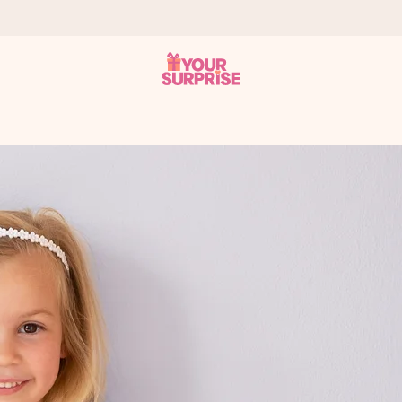
tzschnell – damit du es genau zum richtigen Zeitpunkt überreichen 
i Google Reviews (Gesamtergebnis aller Länder, in die wir versen