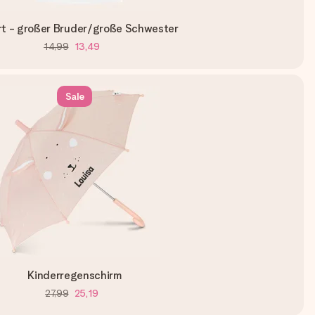
rt - großer Bruder/große Schwester
14,99
13,49
Sale
Kinderregenschirm
27,99
25,19