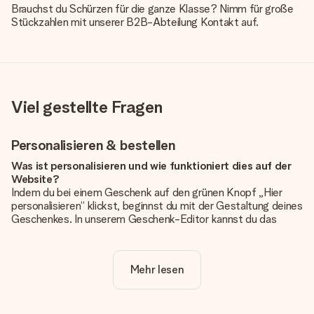
Brauchst du Schürzen für die ganze Klasse? Nimm für große
Stückzahlen mit unserer B2B-Abteilung Kontakt auf.
Viel gestellte Fragen
Personalisieren & bestellen
Was ist personalisieren und wie funktioniert dies auf der
Website?
Indem du bei einem Geschenk auf den grünen Knopf „Hier
personalisieren“ klickst, beginnst du mit der Gestaltung deines
Geschenkes. In unserem Geschenk-Editor kannst du das
Geschenk komplett nach Wunsch mit deinem eigenen Foto
und/oder Text gestalten. Wenn du möchtest, wählst du auch
noch eines unserer angebotenen Designs, um deinem
Mehr lesen
Geschenk die perfekte Ausstrahlung zu verleihen.
Ist die Personalisierung im Preis enthalten?
Der auf der Website angezeigte Preis ist inklusive der