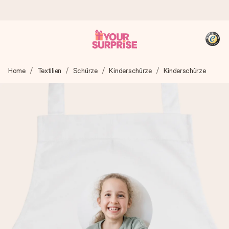
Heute bestellt, in 1 Werktag verschickt
Home
Textilien
Schürze
Kinderschürze
Kinderschürze
Wir bereiten dein Geschenk sorgfältig vor und schicken es
blitzschnell – damit du es genau zum richtigen Zeitpunkt
überreichen kannst, wenn es am meisten zählt.
4,8 (basierend auf +15.000 Bewertungen)
Unsere Geschenke begeistern. Kunden bewerten uns mit
4,8 bei Google Reviews (Gesamtergebnis aller Länder, in
die wir versenden).
+49 39292 929695