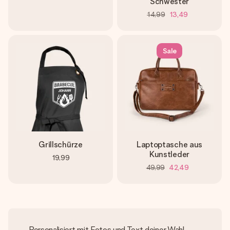
Schwester
14,99
13,49
Sale
Grillschürze
Laptoptasche aus
Kunstleder
19,99
49,99
42,49
Personalisiert mit Fotos und Text deiner Wahl