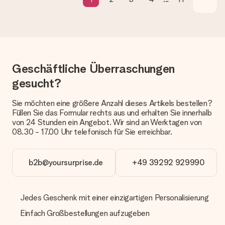
Wie lange dauert die Lieferzeit und wann werde ich mein
Geschenk erhalten?
Die aktuelle Lieferzeit steht jeweils auf der Produktseite bei
dem Geschenk vermeldet. Du kannst darauf vertrauen, dass
eine fristgerechte Lieferung durch unsere Lieferdienste
erfolgt.
Geschäftliche Überraschungen
Welche Lieferoptionen stehen zur Verfügung?
gesucht?
Derzeit können wir (noch) keine verschiedenen Lieferoptionen
anbieten. Das Geschenk, das bestellt wird, wird als Paket oder
Sie möchten eine größere Anzahl dieses Artikels bestellen?
Päckchen versendet. Möchtest du wissen, ob es als Paket
Füllen Sie das Formular rechts aus und erhalten Sie innerhalb
oder Päckchen geliefert wird, kontaktiere bitte unseren
von 24 Stunden ein Angebot. Wir sind an Werktagen von
Kundenservice.
08.30 - 17.00 Uhr telefonisch für Sie erreichbar.
Zahlung
Wie kann ich meine Bestellung bezahlen?
b2b@yoursurprise.de
+49 39292 929990
Wir bieten die folgenden Zahlungsoptionen an: Vorauskasse
mit normaler Überweisung, Sofortüberweisung, Paypal,
Kreditkarte oder auf Rechnung über Klarna. Bei einer
Jedes Geschenk mit einer einzigartigen Personalisierung
manuellen Überweisung verlängert sich die Lieferzeit des
Geschenks jedoch um 3 Werktage.
Einfach Großbestellungen aufzugeben