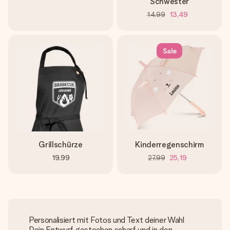
Schwester
14,99
13,49
Sale
Grillschürze
Kinderregenschirm
19,99
27,99
25,19
Personalisiert mit Fotos und Text deiner Wahl
Dein Entwurf gestochen scharf und in den