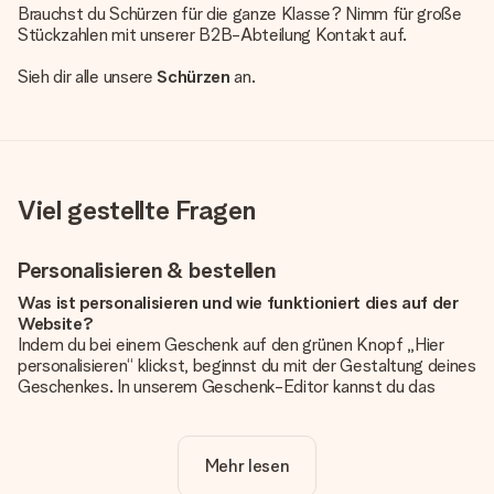
Brauchst du Schürzen für die ganze Klasse? Nimm für große
Stückzahlen mit unserer B2B-Abteilung Kontakt auf.
Sieh dir alle unsere
Schürzen
an.
Viel gestellte Fragen
Personalisieren & bestellen
Was ist personalisieren und wie funktioniert dies auf der
Website?
Indem du bei einem Geschenk auf den grünen Knopf „Hier
personalisieren“ klickst, beginnst du mit der Gestaltung deines
Geschenkes. In unserem Geschenk-Editor kannst du das
Geschenk komplett nach Wunsch mit deinem eigenen Foto
und/oder Text gestalten. Wenn du möchtest, wählst du auch
noch eines unserer angebotenen Designs, um deinem
Mehr lesen
Geschenk die perfekte Ausstrahlung zu verleihen.