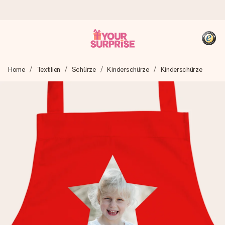
Heute bestellt, in 1 Werktag verschickt
Home
Textilien
Schürze
Kinderschürze
Kinderschürze
Wir bereiten dein Geschenk sorgfältig vor und schicken es
blitzschnell – damit du es genau zum richtigen Zeitpunkt
überreichen kannst, wenn es am meisten zählt.
4,8 (basierend auf +15.000 Bewertungen)
Unsere Geschenke begeistern. Kunden bewerten uns mit
4,8 bei Google Reviews (Gesamtergebnis aller Länder, in
die wir versenden).
+49 39292 929695