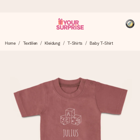
Heute bestellt, in 1 Werktag verschickt
Home
Textilien
Kleidung
T-Shirts
Baby T-Shirt
Wir bereiten dein Geschenk sorgfältig vor und schicken es
blitzschnell – damit du es genau zum richtigen Zeitpunkt
überreichen kannst, wenn es am meisten zählt.
4,8 (basierend auf +15.000 Bewertungen)
Unsere Geschenke begeistern. Kunden bewerten uns mit
4,8 bei Google Reviews (Gesamtergebnis aller Länder, in
die wir versenden).
+49 39292 929695