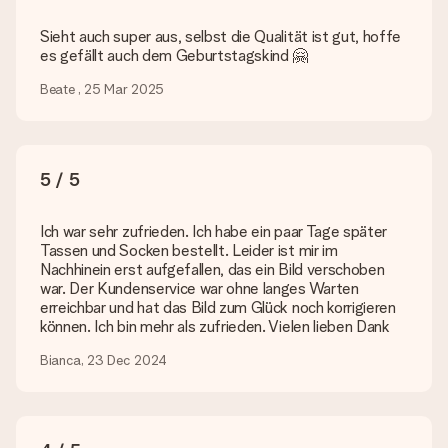
Option nicht zur Verfügung steht?
Suchst du ein spezielles Geschenk oder ein Geschenk in einer
Sieht auch super aus, selbst die Qualität ist gut, hoffe
bestimmten Farbe aber wirst auf unserer Seite nicht fündig?
es gefällt auch dem Geburtstagskind 🤗
Kontaktiere bitte unseren Kundenservice, dort wird dir gerne
weitergeholfen!
Beate , 25 Mar 2025
Wie füge ich eine Geschenkkarte hinzu? Was genau ist
die Geschenkkarte?
In unserem Warenkorb bieten wie die Option „Gratis
5 / 5
Geschenkkarte“ an. Klicke diese Option an, wenn du diese
Karte mitschicken möchtest. Auf diese Karte kannst du eine
persönliche Nachricht schreiben, sodass der Empfänger genau
Ich war sehr zufrieden. Ich habe ein paar Tage später
weiß, von wem die Überraschung ist.
Tassen und Socken bestellt. Leider ist mir im
Nachhinein erst aufgefallen, das ein Bild verschoben
Wird mein Geschenk in Geschenkpapier geliefert?
war. Der Kundenservice war ohne langes Warten
Derzeit bieten wir (noch) keinen Einpackservice. Aber unsere
erreichbar und hat das Bild zum Glück noch korrigieren
Geschenke werden in einer fröhlichen Versandverpackung
können. Ich bin mehr als zufrieden. Vielen lieben Dank
geliefert. Somit ist dein Geschenk automatisch zum
Verschenken bereit oder kann sofort an den Empfänger
Bianca, 23 Dec 2024
geschickt werden.
Lieferzeit, Lieferoptionen und Versandkosten