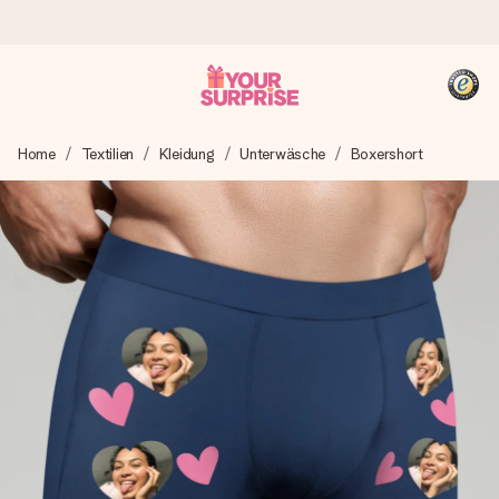
Heute bestellt, in 1 Werktag verschickt
Home
Textilien
Kleidung
Unterwäsche
Boxershort
Wir bereiten dein Geschenk sorgfältig vor und schicken es
blitzschnell – damit du es genau zum richtigen Zeitpunkt
überreichen kannst, wenn es am meisten zählt.
4,8 (basierend auf +15.000 Bewertungen)
Unsere Geschenke begeistern. Kunden bewerten uns mit
4,8 bei Google Reviews (Gesamtergebnis aller Länder, in
die wir versenden).
+49 39292 929695