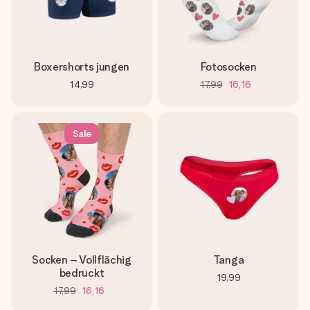
Boxershorts jungen
Fotosocken
14,99
17,99
16,16
Sale
Socken – Vollflächig
Tanga
bedruckt
19,99
17,99
16,16