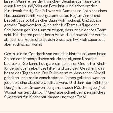
lassen. Wähle eines der fröhlichen Designs aus, füge dem
einen Namen und/oder ein Foto hinzu und schon ist dein
Kunstwerk fertig. Der Pullover mit Namen und Foto hat einen
Halsausschnitt mit Fischgrätenmuster, Raglan-Ärmel und
besteht aus total weicher Baumwollmischung. Unglaublich
genialer Tragekomfort. Auch sehr für Teamausflüge oder
Schulreisen geeignet, um zu zeigen, dass ihr ein echtes Team
seid. Mit deinem persönlichen Entwurf auf sowohl der Vorder-
als auch der Rückseite ist dein Sweatshirt wirklich supercool,
aber auch schön warm!
Gestalte dein Geschenk von vorne bis hinten und lasse beide
Seiten des Kinderpullovers mit deiner eigenen Kreation
bedrucken. So kannst du ganz einfach einen One-of-a-Kind-
Kinderpullover selbst gestalten und wird dein Geschenk das
beste des Tages sein. Der Pullover ist im klassischen Modell
gehalten und kann in verschiedenen Farben geliefert werden –
jederzeit eine absolute Qualitätsware. Und dank der fröhlichen
Designs ist er für sowohl Jungen als auch Mädchen geeignet.
Worauf wartest du noch? Gestalte schnell dein persönliches
Sweatshirt für Kinder mit Namen und/oder Foto!