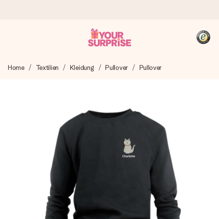
Heute bestellt, in 1 Werktag verschickt
Home
Textilien
Kleidung
Pullover
Pullover
Wir bereiten dein Geschenk sorgfältig vor und schicken es
blitzschnell – damit du es genau zum richtigen Zeitpunkt
überreichen kannst, wenn es am meisten zählt.
4,8 (basierend auf +15.000 Bewertungen)
Unsere Geschenke begeistern. Kunden bewerten uns mit
4,8 bei Google Reviews (Gesamtergebnis aller Länder, in
die wir versenden).
+49 39292 929695