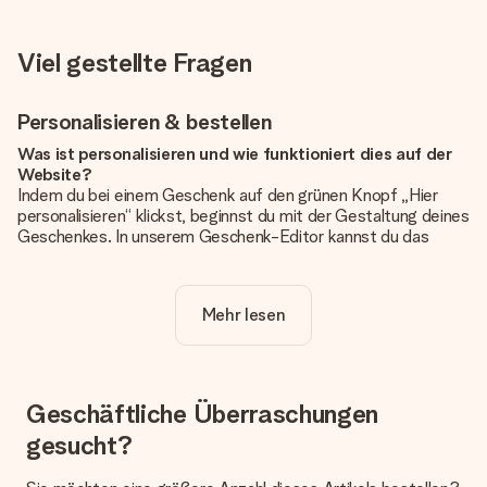
Viel gestellte Fragen
Personalisieren & bestellen
Was ist personalisieren und wie funktioniert dies auf der
Website?
Indem du bei einem Geschenk auf den grünen Knopf „Hier
personalisieren“ klickst, beginnst du mit der Gestaltung deines
Geschenkes. In unserem Geschenk-Editor kannst du das
Geschenk komplett nach Wunsch mit deinem eigenen Foto
und/oder Text gestalten. Wenn du möchtest, wählst du auch
noch eines unserer angebotenen Designs, um deinem
Mehr lesen
Geschenk die perfekte Ausstrahlung zu verleihen.
Ist die Personalisierung im Preis enthalten?
Der auf der Website angezeigte Preis ist inklusive der
Personalisierung. So ist und bleibt es übersichtlich!
Geschäftliche Überraschungen
gesucht?
Hat mein Foto die richtige Qualität?
Wir möchten sicherstellen, dass du mit deinem Geschenk
rundum zufrieden bist. Deshalb ist es wichtig, qualitativ