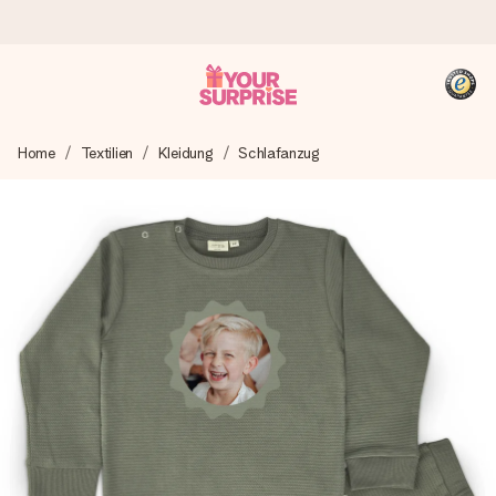
Heute bestellt, in 1 Werktag verschickt
Home
Textilien
Kleidung
Schlafanzug
Wir bereiten dein Geschenk sorgfältig vor und schicken es
blitzschnell – damit du es genau zum richtigen Zeitpunkt
überreichen kannst, wenn es am meisten zählt.
4,8 (basierend auf +15.000 Bewertungen)
Unsere Geschenke begeistern. Kunden bewerten uns mit
4,8 bei Google Reviews (Gesamtergebnis aller Länder, in
die wir versenden).
+49 39292 929695