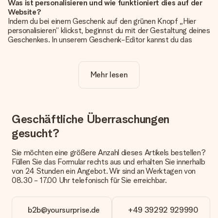
Was ist personalisieren und wie funktioniert dies auf der
Website?
Indem du bei einem Geschenk auf den grünen Knopf „Hier
personalisieren“ klickst, beginnst du mit der Gestaltung deines
Geschenkes. In unserem Geschenk-Editor kannst du das
Geschenk komplett nach Wunsch mit deinem eigenen Foto
und/oder Text gestalten. Wenn du möchtest, wählst du auch
noch eines unserer angebotenen Designs, um deinem
Mehr lesen
Geschenk die perfekte Ausstrahlung zu verleihen.
Ist die Personalisierung im Preis enthalten?
Der auf der Website angezeigte Preis ist inklusive der
Personalisierung. So ist und bleibt es übersichtlich!
Geschäftliche Überraschungen
gesucht?
Hat mein Foto die richtige Qualität?
Wir möchten sicherstellen, dass du mit deinem Geschenk
rundum zufrieden bist. Deshalb ist es wichtig, qualitativ
Sie möchten eine größere Anzahl dieses Artikels bestellen?
hochwertige Fotos zu verwenden. Wenn du dir nicht sicher
Füllen Sie das Formular rechts aus und erhalten Sie innerhalb
bist, ob dein Bild die erforderliche Qualität aufweist, wende
von 24 Stunden ein Angebot. Wir sind an Werktagen von
dich bitte an unseren Kundenservice und füge dein Foto
08.30 - 17.00 Uhr telefonisch für Sie erreichbar.
zusammen mit dem Geschenk bei, das du bestellen
möchtest. Unser Kundenservice kann dann die Qualität für
dich überprüfen!
b2b@yoursurprise.de
+49 39292 929990