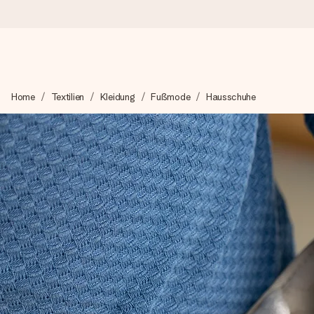
Heute bestellt, in 1 Werktag verschickt
Home
Textilien
Kleidung
Fußmode
Hausschuhe
Wir bereiten dein Geschenk sorgfältig vor und schicken es bli
zählt.
4,8 (basierend auf +15.000 Bewertungen)
Unsere Geschenke begeistern. Kunden bewerten uns mit 4,8 be
+49 39292 929695
Montag - Freitag : 8:30 - 17:00 Uhr
Samstag - Sonntag : 8:30 - 13:00 Uhr