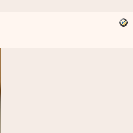
kannst, wenn es am meisten
den).