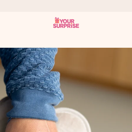
tzschnell – damit du es genau zum richtigen Zeitpunkt überreichen 
i Google Reviews (Gesamtergebnis aller Länder, in die wir versen