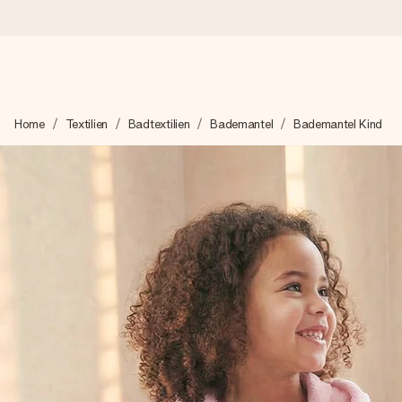
Heute bestellt, in 1 Werktag verschickt
Home
Textilien
Badtextilien
Bademantel
Bademantel Kind
Wir bereiten dein Geschenk sorgfältig vor und schicken es bli
zählt.
4,8 (basierend auf +15.000 Bewertungen)
Unsere Geschenke begeistern. Kunden bewerten uns mit 4,8 be
+49 39292 929695
Montag - Freitag : 8:30 - 17:00 Uhr
Samstag - Sonntag : 8:30 - 13:00 Uhr