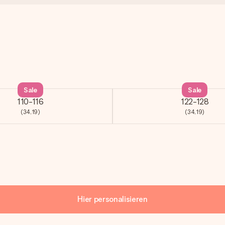
Sale
Sale
110-116
122-128
(34,19)
(34,19)
Hier personalisieren