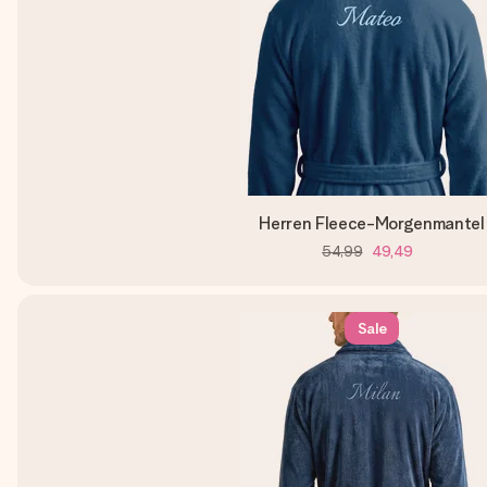
Herren Fleece-Morgenmantel
54,99
49,49
Sale