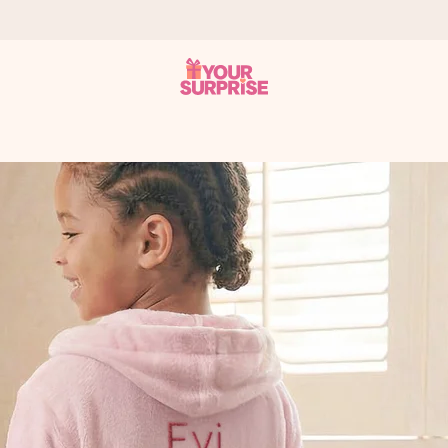
tzschnell – damit du es genau zum richtigen Zeitpunkt überreichen 
i Google Reviews (Gesamtergebnis aller Länder, in die wir versen