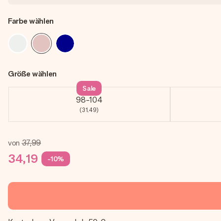
Farbe wählen
Größe wählen
Sale
98-104
(31,49)
von
37,99
34,19
-10%