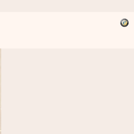
kannst, wenn es am meisten
den).