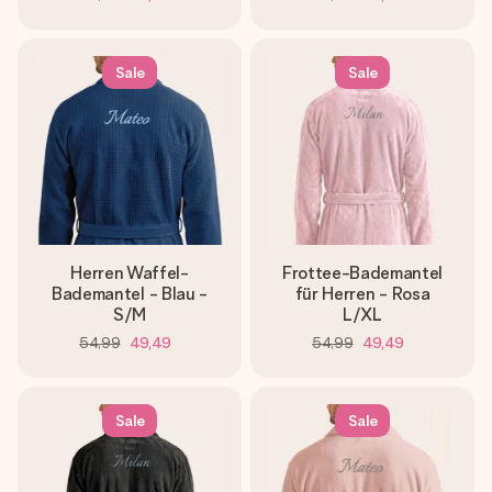
Sale
Sale
Herren Waffel-
Frottee-Bademantel
Bademantel - Blau -
für Herren - Rosa
S/M
L/XL
54,99
49,49
54,99
49,49
Sale
Sale