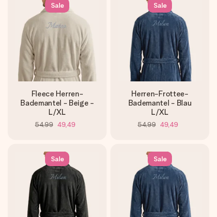
Montag - Freitag : 8:30 - 17:00 Uhr
Sale
Sale
Samstag - Sonntag : 8:30 - 13:00 Uhr
Fleece Herren-
Herren-Frottee-
Bademantel - Beige -
Bademantel - Blau
L/XL
L/XL
54,99
49,49
54,99
49,49
Sale
Sale