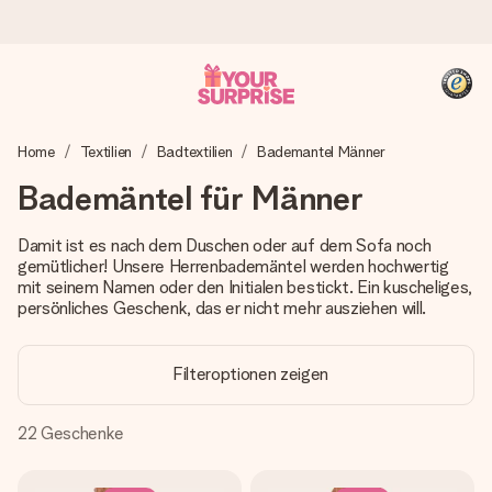
Heute bestellt, in 1 Werktag verschickt
Home
Textilien
Badtextilien
Bademantel Männer
Wir bereiten dein Geschenk sorgfältig vor und schicken es
blitzschnell – damit du es genau zum richtigen Zeitpunkt
Bademäntel für Männer
überreichen kannst, wenn es am meisten zählt.
Damit ist es nach dem Duschen oder auf dem Sofa noch
gemütlicher! Unsere Herrenbademäntel werden hochwertig
mit seinem Namen oder den Initialen bestickt. Ein kuscheliges,
4,8 (basierend auf +15.000 Bewertungen)
persönliches Geschenk, das er nicht mehr ausziehen will.
Unsere Geschenke begeistern. Kunden bewerten uns mit
4,8 bei Google Reviews (Gesamtergebnis aller Länder, in
die wir versenden).
Filteroptionen zeigen
22
Geschenke
+49 39292 929695