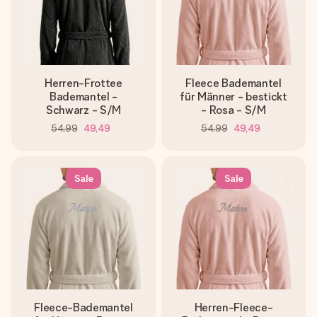
Herren-Frottee
Fleece Bademantel
Bademantel -
für Männer - bestickt
Schwarz - S/M
- Rosa - S/M
54,99
49,49
54,99
49,49
Sale
Sale
Fleece-Bademantel
Herren-Fleece-