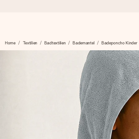
Heute bestellt, in 1 Werktag verschickt
Home
Textilien
Badtextilien
Bademantel
Badeponcho Kinder
Wir bereiten dein Geschenk sorgfältig vor und schicken es bli
zählt.
4,8 (basierend auf +15.000 Bewertungen)
Unsere Geschenke begeistern. Kunden bewerten uns mit 4,8 be
+49 39292 929695
Montag - Freitag : 8:30 - 17:00 Uhr
Samstag - Sonntag : 8:30 - 13:00 Uhr