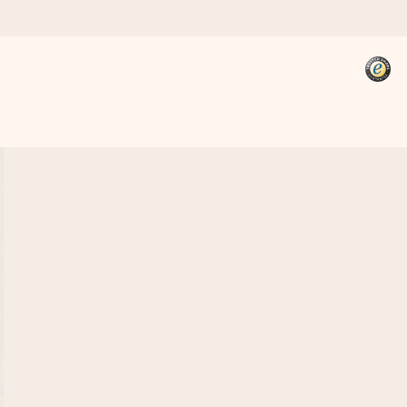
kannst, wenn es am meisten
den).