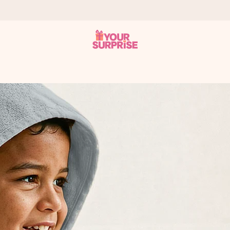
tzschnell – damit du es genau zum richtigen Zeitpunkt überreichen 
i Google Reviews (Gesamtergebnis aller Länder, in die wir versen