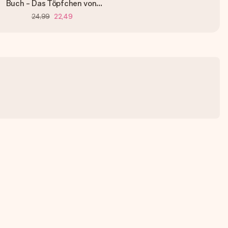
Buch - Das Töpfchen von...
24,99
22,49