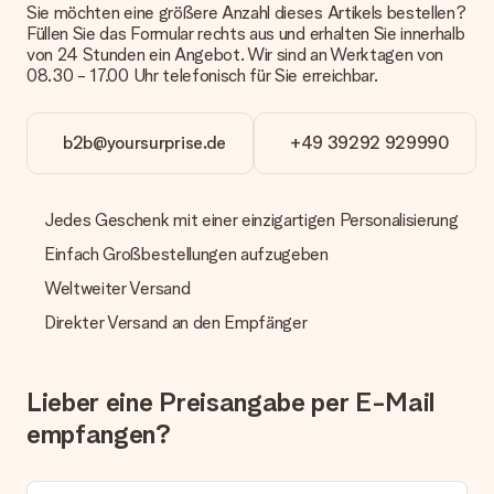
geschickt werden.
Sie möchten eine größere Anzahl dieses Artikels bestellen?
Füllen Sie das Formular rechts aus und erhalten Sie innerhalb
von 24 Stunden ein Angebot. Wir sind an Werktagen von
Lieferzeit, Lieferoptionen und Versandkosten
08.30 - 17.00 Uhr telefonisch für Sie erreichbar.
Kann ich ein Lieferdatum wählen?
Bedauerlicherweise ist es momentan (noch) nicht möglich, das
Geschenk zu einem Wunschtermin liefern zu lassen.
b2b@yoursurprise.de
+49 39292 929990
Wie lange dauert die Lieferzeit und wann werde ich mein
Geschenk erhalten?
Jedes Geschenk mit einer einzigartigen Personalisierung
Die aktuelle Lieferzeit steht jeweils auf der Produktseite bei
dem Geschenk vermeldet. Du kannst darauf vertrauen, dass
Einfach Großbestellungen aufzugeben
eine fristgerechte Lieferung durch unsere Lieferdienste
erfolgt.
Weltweiter Versand
Direkter Versand an den Empfänger
Welche Lieferoptionen stehen zur Verfügung?
Derzeit können wir (noch) keine verschiedenen Lieferoptionen
anbieten. Das Geschenk, das bestellt wird, wird als Paket oder
Päckchen versendet. Möchtest du wissen, ob es als Paket
Lieber eine Preisangabe per E-Mail
oder Päckchen geliefert wird, kontaktiere bitte unseren
empfangen?
Kundenservice.
Zahlung