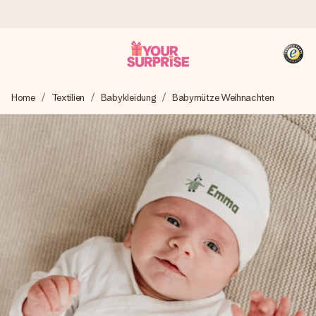
Heute bestellt, in 1 Werktag verschickt
Home
Textilien
Babykleidung
Babymütze Weihnachten
Wir bereiten dein Geschenk sorgfältig vor und schicken es
blitzschnell – damit du es genau zum richtigen Zeitpunkt
überreichen kannst, wenn es am meisten zählt.
4,8 (basierend auf +15.000 Bewertungen)
Unsere Geschenke begeistern. Kunden bewerten uns mit
4,8 bei Google Reviews (Gesamtergebnis aller Länder, in
die wir versenden).
+49 39292 929695