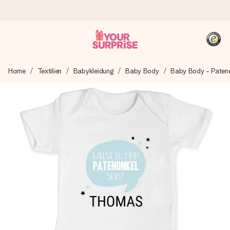
Heute bestellt, in 1 Werktag verschickt
Home
Textilien
Babykleidung
Baby Body
Baby Body - Paten
Wir bereiten dein Geschenk sorgfältig vor und schicken es
blitzschnell – damit du es genau zum richtigen Zeitpunkt
überreichen kannst, wenn es am meisten zählt.
4,8 (basierend auf +15.000 Bewertungen)
Unsere Geschenke begeistern. Kunden bewerten uns mit
4,8 bei Google Reviews (Gesamtergebnis aller Länder, in
die wir versenden).
+49 39292 929695