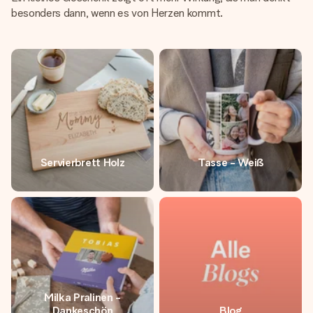
besonders dann, wenn es von Herzen kommt.
Servierbrett Holz
Tasse - Weiß
Milka Pralinen -
Dankeschön
Blog