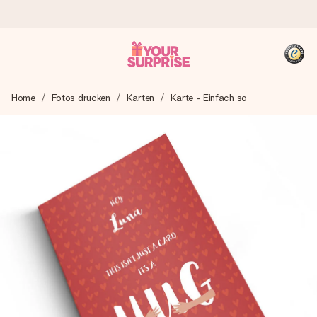
Heute bestellt, in 1 Werktag verschickt
Home
Fotos drucken
Karten
Karte - Einfach so
Wir bereiten dein Geschenk sorgfältig vor und schicken es
blitzschnell – damit du es genau zum richtigen Zeitpunkt
überreichen kannst, wenn es am meisten zählt.
4,8 (basierend auf +15.000 Bewertungen)
Unsere Geschenke begeistern. Kunden bewerten uns mit
4,8 bei Google Reviews (Gesamtergebnis aller Länder, in
die wir versenden).
+49 39292 929695