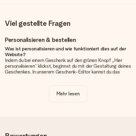
Viel gestellte Fragen
Personalisieren & bestellen
Was ist personalisieren und wie funktioniert dies auf der
Website?
Indem du bei einem Geschenk auf den grünen Knopf „Hier
personalisieren“ klickst, beginnst du mit der Gestaltung deines
Geschenkes. In unserem Geschenk-Editor kannst du das
Geschenk komplett nach Wunsch mit deinem eigenen Foto
und/oder Text gestalten. Wenn du möchtest, wählst du auch
noch eines unserer angebotenen Designs, um deinem
Mehr lesen
Geschenk die perfekte Ausstrahlung zu verleihen.
Ist die Personalisierung im Preis enthalten?
Der auf der Website angezeigte Preis ist inklusive der
Personalisierung. So ist und bleibt es übersichtlich!
Hat mein Foto die richtige Qualität?
Bewertungen
Wir möchten sicherstellen, dass du mit deinem Geschenk