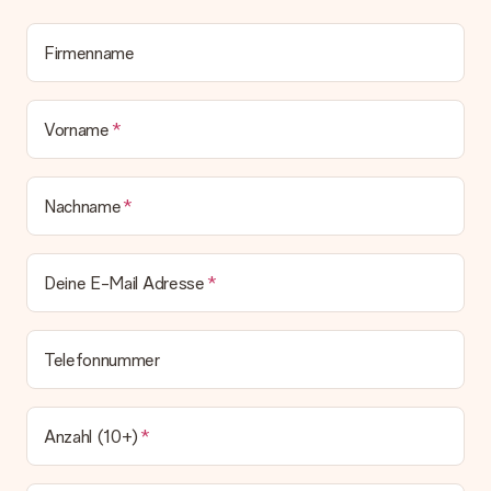
dem Geschenk vermeldet. Du kannst darauf vertrauen, dass
eine fristgerechte Lieferung durch unsere Lieferdienste
erfolgt.
Firmenname
Welche Lieferoptionen stehen zur Verfügung?
Derzeit können wir (noch) keine verschiedenen Lieferoptionen
anbieten. Das Geschenk, das bestellt wird, wird als Paket oder
Vorname
Päckchen versendet. Möchtest du wissen, ob es als Paket
oder Päckchen geliefert wird, kontaktiere bitte unseren
Kundenservice.
Nachname
Zahlung
Wie kann ich meine Bestellung bezahlen?
Deine E-Mail Adresse
Wir bieten die folgenden Zahlungsoptionen an: Vorauskasse
mit normaler Überweisung, Sofortüberweisung, Paypal,
Kreditkarte oder auf Rechnung über Klarna. Bei einer
manuellen Überweisung verlängert sich die Lieferzeit des
Telefonnummer
Geschenks jedoch um 3 Werktage.
Geschenk empfangen
Anzahl (10+)
Was, wenn das Geschenk meine Erwartungen nicht
erfüllt?
Sollte das Geschenk wider Erwarten deine Erwartungen nicht