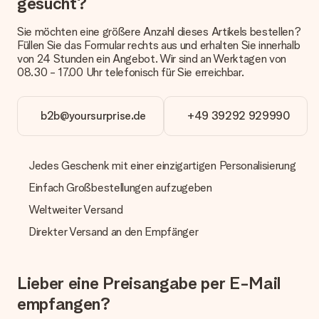
gesucht?
die Geschenkkarte?
In unserem Warenkorb bieten wie die Option „Gratis
Geschenkkarte“ an. Klicke diese Option an, wenn du diese
Sie möchten eine größere Anzahl dieses Artikels bestellen?
Karte mitschicken möchtest. Auf diese Karte kannst du eine
Füllen Sie das Formular rechts aus und erhalten Sie innerhalb
persönliche Nachricht schreiben, sodass der Empfänger genau
von 24 Stunden ein Angebot. Wir sind an Werktagen von
weiß, von wem die Überraschung ist.
08.30 - 17.00 Uhr telefonisch für Sie erreichbar.
Wird mein Geschenk in Geschenkpapier geliefert?
Derzeit bieten wir (noch) keinen Einpackservice. Aber unsere
b2b@yoursurprise.de
+49 39292 929990
Geschenke werden in einer fröhlichen Versandverpackung
geliefert. Somit ist dein Geschenk automatisch zum
Verschenken bereit oder kann sofort an den Empfänger
Jedes Geschenk mit einer einzigartigen Personalisierung
geschickt werden.
Einfach Großbestellungen aufzugeben
Lieferzeit, Lieferoptionen und Versandkosten
Weltweiter Versand
Kann ich ein Lieferdatum wählen?
Direkter Versand an den Empfänger
Bedauerlicherweise ist es momentan (noch) nicht möglich, das
Geschenk zu einem Wunschtermin liefern zu lassen.
Wie lange dauert die Lieferzeit und wann werde ich mein
Lieber eine Preisangabe per E-Mail
Geschenk erhalten?
empfangen?
Die aktuelle Lieferzeit steht jeweils auf der Produktseite bei