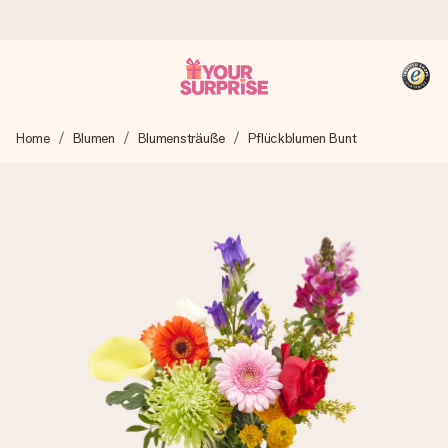
Heute bestellt, in 1 Werktag verschickt
Home
Blumen
Blumensträuße
Pflückblumen Bunt
Wir bereiten dein Geschenk sorgfältig vor und schicken es
blitzschnell – damit du es genau zum richtigen Zeitpunkt
überreichen kannst, wenn es am meisten zählt.
4,8 (basierend auf +15.000 Bewertungen)
Unsere Geschenke begeistern. Kunden bewerten uns mit
4,8 bei Google Reviews (Gesamtergebnis aller Länder, in
die wir versenden).
+49 39292 929695