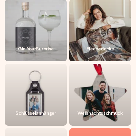
Gin YourSurprise
Fleecedecke
Schlüsselanhänger
Weihnachtsschmuck