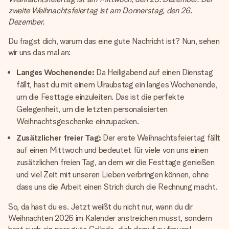
Montag - Freitag : 8:30 - 17:00 Uhr
zweite Weihnachtsfeiertag ist am Donnerstag, den 26.
Samstag - Sonntag : 8:30 - 13:00 Uhr
Dezember.
Du fragst dich, warum das eine gute Nachricht ist? Nun, sehen
wir uns das mal an:
Langes Wochenende:
Da Heiligabend auf einen Dienstag
fällt, hast du mit einem Ulraubstag ein langes Wochenende,
um die Festtage einzuleiten. Das ist die perfekte
Gelegenheit, um die letzten personalisierten
Weihnachtsgeschenke einzupacken.
Zusätzlicher freier Tag:
Der erste Weihnachtsfeiertag fällt
auf einen Mittwoch und bedeutet für viele von uns einen
zusätzlichen freien Tag, an dem wir die Festtage genießen
und viel Zeit mit unseren Lieben verbringen können, ohne
dass uns die Arbeit einen Strich durch die Rechnung macht.
So, da hast du es. Jetzt weißt du nicht nur, wann du dir
Weihnachten 2026 im Kalender anstreichen musst, sondern