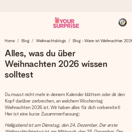
Heute bestellt, in 1 Werktag verschickt
Home
Blog
Weihnachtsblogs
Blog - Wann ist Weihnachten 20
Wir bereiten dein Geschenk sorgfältig vor und schicken es
blitzschnell – damit du es genau zum richtigen Zeitpunkt
Alles, was du über
überreichen kannst, wenn es am meisten zählt.
Weihnachten 2026 wissen
solltest
4,8 (basierend auf +15.000 Bewertungen)
Unsere Geschenke begeistern. Kunden bewerten uns mit
4,8 bei Google Reviews (Gesamtergebnis aller Länder, in
Du musst nicht mehr in deinem Kalender blättern oder dir den
die wir versenden).
Kopf darüber zerbrechen, an welchem Wochentag
Weihnachten 2026 ist. Wir haben alles für dich vorbereitet!
Hier ist eine kurze Zusammenfassung:
+49 39292 929695
Heiligabend ist am Dienstag, den 24. Dezember. Der erste
Weihnachtsfeiertag ist am Mittwoch, den 25. Dezember. Der