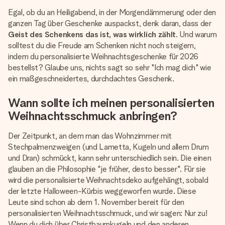
Egal, ob du an Heiligabend, in der Morgendämmerung oder den
ganzen Tag über Geschenke auspackst, denk daran, dass der
Geist des Schenkens das ist, was wirklich zählt
. Und warum
solltest du die Freude am Schenken nicht noch steigern,
indem du personalisierte Weihnachtsgeschenke für 2026
bestellst? Glaube uns, nichts sagt so sehr "Ich mag dich" wie
ein maßgeschneidertes, durchdachtes Geschenk.
Wann sollte ich meinen personalisierten
Weihnachtsschmuck anbringen?
Der Zeitpunkt, an dem man das Wohnzimmer mit
Stechpalmenzweigen (und Lametta, Kugeln und allem Drum
und Dran) schmückt, kann sehr unterschiedlich sein. Die einen
glauben an die Philosophie "je früher, desto besser". Für sie
wird die personalisierte Weihnachtsdeko aufgehängt, sobald
der letzte Halloween-Kürbis weggeworfen wurde. Diese
Leute sind schon ab dem 1. November bereit für den
personalisierten Weihnachtsschmuck, und wir sagen: Nur zu!
Wenn du dich über Christbaumkugeln und den anderen