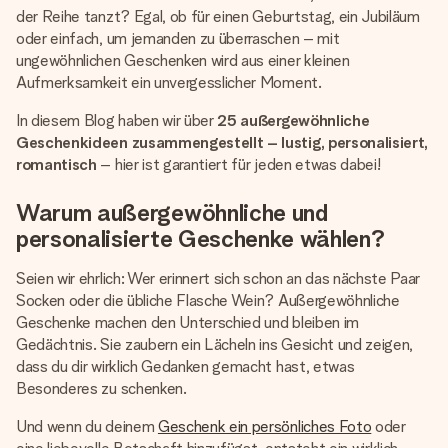
Montag - Freitag : 8:30 - 17:00 Uhr
der Reihe tanzt? Egal, ob für einen Geburtstag, ein Jubiläum
Samstag - Sonntag : 8:30 - 13:00 Uhr
oder einfach, um jemanden zu überraschen – mit
ungewöhnlichen Geschenken wird aus einer kleinen
Aufmerksamkeit ein unvergesslicher Moment.
In diesem Blog haben wir über
25 außergewöhnliche
Geschenkideen zusammengestellt – lustig, personalisiert,
romantisch
– hier ist garantiert für jeden etwas dabei!
Warum außergewöhnliche und
personalisierte Geschenke wählen?
Seien wir ehrlich: Wer erinnert sich schon an das nächste Paar
Socken oder die übliche Flasche Wein? Außergewöhnliche
Geschenke machen den Unterschied und bleiben im
Gedächtnis. Sie zaubern ein Lächeln ins Gesicht und zeigen,
dass du dir wirklich Gedanken gemacht hast, etwas
Besonderes zu schenken.
Und wenn du deinem
Geschenk ein persönliches Foto
oder