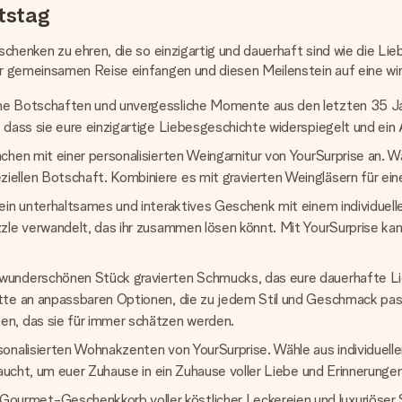
tstag
enken zu ehren, die so einzigartig und dauerhaft sind wie die Liebe,
 gemeinsamen Reise einfangen und diesen Meilenstein auf eine wir
he Botschaften und unvergessliche Momente aus den letzten 35 Jah
 dass sie eure einzigartige Liebesgeschichte widerspiegelt und ein
hen mit einer personalisierten Weingarnitur von YourSurprise an. W
ellen Botschaft. Kombiniere es mit gravierten Weingläsern für ein
 ein unterhaltsames und interaktives Geschenk mit einem individuel
zzle verwandelt, das ihr zusammen lösen könnt. Mit YourSurprise ka
wunderschönen Stück gravierten Schmucks, das eure dauerhafte Lie
tte an anpassbaren Optionen, die zu jedem Stil und Geschmack pass
en, das sie für immer schätzen werden.
onalisierten Wohnakzenten von YourSurprise. Wähle aus individuelle
raucht, um euer Zuhause in ein Zuhause voller Liebe und Erinnerunge
met-Geschenkkorb voller köstlicher Leckereien und luxuriöser Spez