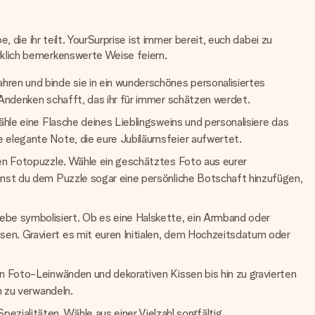
 die ihr teilt. YourSurprise ist immer bereit, euch dabei zu
klich bemerkenswerte Weise feiern.
ren und binde sie in ein wunderschönes personalisiertes
 Andenken schafft, das ihr für immer schätzen werdet.
ähle eine Flasche deines Lieblingsweins und personalisiere das
e elegante Note, die eure Jubiläumsfeier aufwertet.
len Fotopuzzle. Wähle ein geschätztes Foto aus eurer
nnst du dem Puzzle sogar eine persönliche Botschaft hinzufügen,
be symbolisiert. Ob es eine Halskette, ein Armband oder
en. Graviert es mit euren Initialen, dem Hochzeitsdatum oder
n Foto-Leinwänden und dekorativen Kissen bis hin zu gravierten
n zu verwandeln.
ialitäten. Wähle aus einer Vielzahl sorgfältig