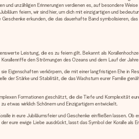
hen und unzähligen Erinnerungen verdienen es, auf besondere Weise
Jubiläum feiern, wir sind hier, um dich mit einzigartigen und bedeu
 Geschenke erkunden, die das dauerhafte Band symbolisieren, das ihr
nswerte Leistung, die es zu feiern gilt. Bekannt als Korallenhochzei
ie Korallenriffe den Strömungen des Ozeans und dem Lauf der Jahre
sie Eigenschaften verkörpern, die mit einer langfristigen Ehe in R
lle der Stärke und Stabilität, die das Wachstum eurer Familie gen
komplexen Formationen geschätzt, die die Tiefe und Komplexität e
 zu etwas wirklich Schönem und Einzigartigem entwickelt.
ralle in eure Jubiläumsfeier und Geschenke einfließen lassen. Ob es
, der eure ewige Liebe ausdrückt, lasst das Symbol der Koralle als 