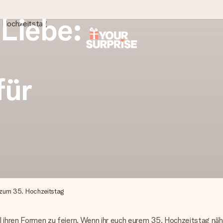
 Liebe:
tzschnell – damit du es genau zum richtigen Zeitpunkt überreichen 
für
i Google Reviews (Gesamtergebnis aller Länder, in die wir versen
zum 35. Hochzeitstag
ll ihren Formen zu feiern. Wenn ihr euch eurem 35. Hochzeitstag näher