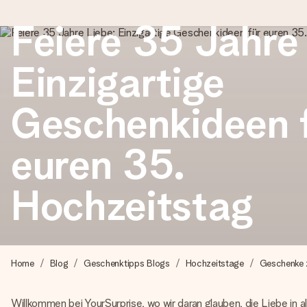
Feiere 35 Jahre
Einzigartige
Heute bestellt, in 1 Werktag verschickt
Wir bereiten dein Geschenk sorgfältig vor und schicken es bli
Geschenkideen 
zählt.
euren 35.
4,8 (basierend auf +15.000 Bewertungen)
Hochzeitstag
Unsere Geschenke begeistern. Kunden bewerten uns mit 4,8 be
+49 39292 929695
Home
Blog
Geschenktipps Blogs
Hochzeitstage
Geschenke 
Montag - Freitag : 8:30 - 17:00 Uhr
Samstag - Sonntag : 8:30 - 13:00 Uhr
Willkommen bei YourSurprise, wo wir daran glauben, die Liebe in a