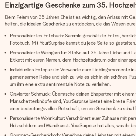
Einzigartige Geschenke zum 35. Hochzei
Beim Feiern von 35 Jahren Ehe ist es wichtig, den Anlass mit Gesch
helfen, die
idealen Geschenke
zu entdecken, die das Wesen eurer
Personalisiertes Fotobuch: Sammle geschätzte Fotos, herzlic
Fotobuch. Mit YourSurprise kannst du jede Seite so gestalten,
Personalisierte Weingarnitur: Stoße auf 35 Jahre Liebe und Lac
Etikett mit euren Namen, dem Hochzeitsdatum oder einer spezi
Individuelles Fotopuzzle: Verwandle eure Lieblingsmomente in
gemeinsamen Reise und sieh zu, wie es sich in ein schönes Pu
um ihm eine extra sentimentale Note zu verleihen.
Gravierter Schmuck: Überrasche deinen Ehepartner mit einem 
Manschettenknöpfe sind, YourSurprise bietet eine breite Pale
einer bedeutungsvollen Botschaft, um ein Geschenk zu schaff
Personalisierte Wohnkultur: Verschönert euer Zuhause mit pers
Holzschildern und Wandkunst. YourSurprise hat alles, was ihr b
Gourmet-Geschenkkorb: Verwöhne deine Liebsten mit einem Gour