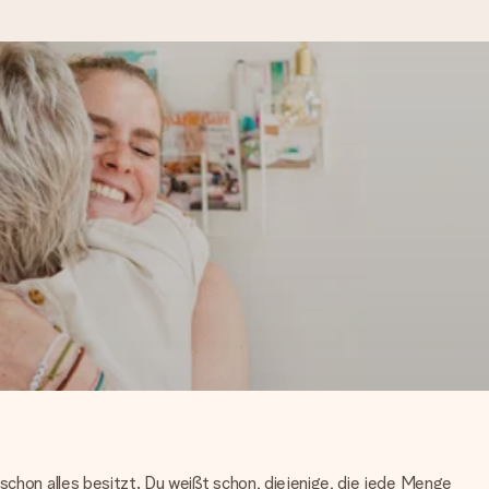
kannst, wenn es am meisten
den).
 schon alles besitzt. Du weißt schon, diejenige, die jede Menge