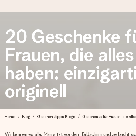
20 Geschenke f
Heute bestellt, in 1 Werktag verschickt
Wir bereiten dein Geschenk sorgfältig vor und schicken es bli
Frauen, die alles
zählt.
haben: einzigart
4,8 (basierend auf +15.000 Bewertungen)
originell
Unsere Geschenke begeistern. Kunden bewerten uns mit 4,8 be
+49 39292 929695
Home
Blog
Geschenktipps Blogs
Geschenke für Frauen, die all
Montag - Freitag : 8:30 - 17:00 Uhr
Samstag - Sonntag : 8:30 - 13:00 Uhr
Wir kennen es alle: Man sitzt vor dem Bildschirm und zerbricht s