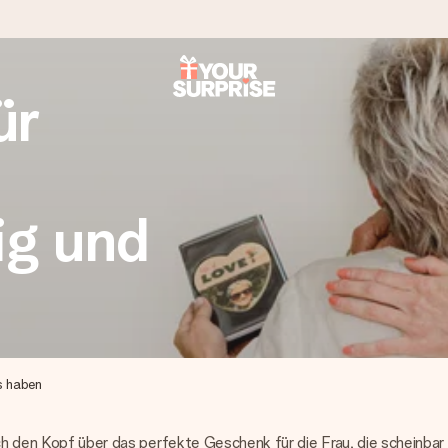
ür
tzschnell – damit du es genau zum richtigen Zeitpunkt überreichen 
ig und
i Google Reviews (Gesamtergebnis aller Länder, in die wir versen
es haben
ich den Kopf über das perfekte Geschenk für die Frau, die scheinbar