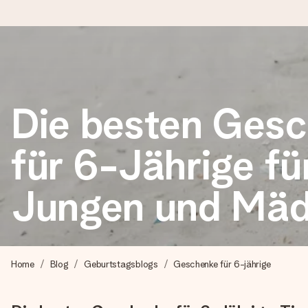
Heute bestellt, in 1 Werktag verschickt
Wir bereiten dein Geschenk sorgfältig vor und schicken es bli
Die besten Ges
zählt.
für 6-Jährige fü
4,8 (basierend auf +15.000 Bewertungen)
Jungen und Mä
Unsere Geschenke begeistern. Kunden bewerten uns mit 4,8 be
+49 39292 929695
Home
Blog
Geburtstagsblogs
Geschenke für 6-jährige
Montag - Freitag : 8:30 - 17:00 Uhr
Samstag - Sonntag : 8:30 - 13:00 Uhr