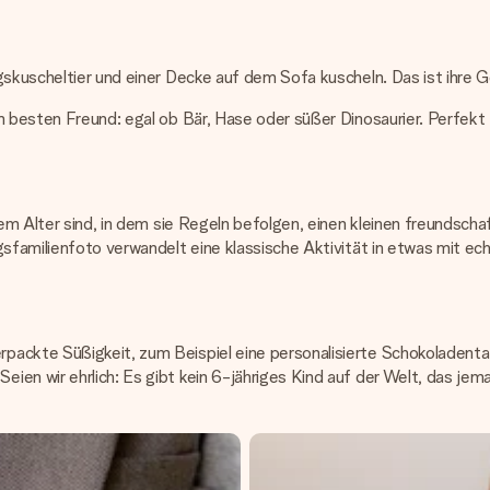
ngskuscheltier und einer Decke auf dem Sofa kuscheln. Das ist ihre
m besten Freund: egal ob Bär, Hase oder süßer Dinosaurier. Perfekt
dem Alter sind, in dem sie Regeln befolgen, einen kleinen freundsch
gsfamilienfoto verwandelt eine klassische Aktivität in etwas mit e
packte Süßigkeit, zum Beispiel eine personalisierte Schokoladenta
en wir ehrlich: Es gibt kein 6-jähriges Kind auf der Welt, das jem