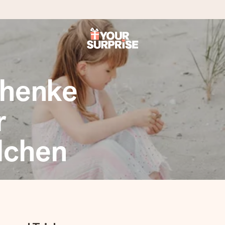
tzschnell – damit du es genau zum richtigen Zeitpunkt überreichen 
chenke
r
dchen
i Google Reviews (Gesamtergebnis aller Länder, in die wir versen