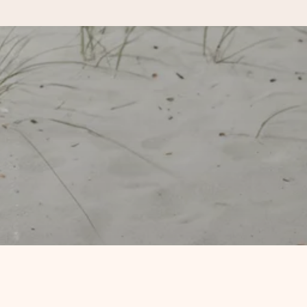
kannst, wenn es am meisten
den).