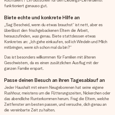
Kochtalent? Ein Gutschein für den Lieblings-Lieferdienst
funktioniert genauso gut.
Biete echte und konkrete Hilfe an
„Sag Bescheid, wenn du etwas brauchst“ ist nett, aber es
überlässt den frischgebackenen Eltern die Arbeit,
herauszufinden,
was
genau. Biete stattdessen etwas
Konkretes an: „Ich gehe einkaufen, soll ich Windeln und Milch
mitbringen, wenn ich schon mal da bin?“
Das ist besonders willkommen für Familien mit älteren
Geschwistern, da es einen zusätzlichen Ausflug mit der
ganzen Familie erspart.
Passe deinen Besuch an ihren Tagesablauf an
Jeder Haushalt mit einem Neugeborenen hat seine eigene
Rushhour, meistens um die Fütterungszeiten, Nickerchen oder
das abendliche Runterkommen herum. Frag die Eltern, welche
Zeitfenster am besten passen, und versuche, dich genau an
die vereinbarte Zeit zu halten.