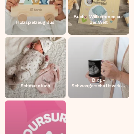
Buch - Willkommen auf
Holzspielzeug Bus
der Welt
Blog -
Schmusetuch
Schwangerschaftsverkün
dung