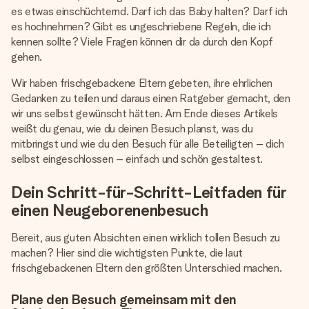
Montag - Freitag : 8:30 - 17:00 Uhr
es etwas einschüchternd. Darf ich das Baby halten? Darf ich
Samstag - Sonntag : 8:30 - 13:00 Uhr
es hochnehmen? Gibt es ungeschriebene Regeln, die ich
kennen sollte? Viele Fragen können dir da durch den Kopf
gehen.
Wir haben frischgebackene Eltern gebeten, ihre ehrlichen
Gedanken zu teilen und daraus einen Ratgeber gemacht, den
wir uns selbst gewünscht hätten. Am Ende dieses Artikels
weißt du genau, wie du deinen Besuch planst, was du
mitbringst und wie du den Besuch für alle Beteiligten – dich
selbst eingeschlossen – einfach und schön gestaltest.
Dein Schritt-für-Schritt-Leitfaden für
einen Neugeborenenbesuch
Bereit, aus guten Absichten einen wirklich tollen Besuch zu
machen? Hier sind die wichtigsten Punkte, die laut
frischgebackenen Eltern den größten Unterschied machen.
Plane den Besuch gemeinsam mit den