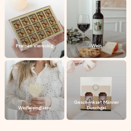
Pralinen Viereckig
Wein
Geschenkset Männer
Weißweingläser
Duschgel