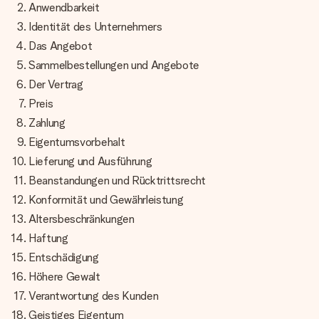
Montag - Freitag : 8:30 - 17:00 Uhr
Anwendbarkeit
Samstag - Sonntag : 8:30 - 13:00 Uhr
Identität des Unternehmers
Das Angebot
Sammelbestellungen und Angebote
Der Vertrag
Preis
Zahlung
Eigentumsvorbehalt
Lieferung und Ausführung
Beanstandungen und Rücktrittsrecht
Konformität und Gewährleistung
Altersbeschränkungen
Haftung
Entschädigung
Höhere Gewalt
Verantwortung des Kunden
Geistiges Eigentum