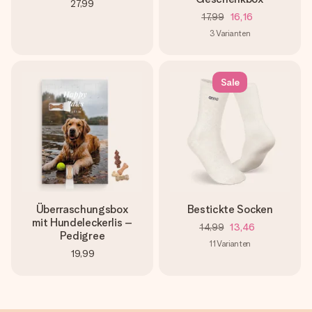
27,99
17,99
16,16
3
Varianten
Sale
Überraschungsbox
Bestickte Socken
mit Hundeleckerlis –
14,99
13,46
Pedigree
11
Varianten
19,99