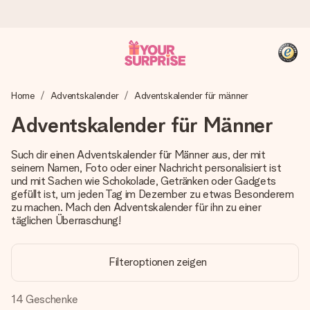
Heute bestellt, in 1 Werktag verschickt
Home
Adventskalender
Adventskalender für männer
Wir bereiten dein Geschenk sorgfältig vor und schicken es
blitzschnell – damit du es genau zum richtigen Zeitpunkt
Adventskalender für Männer
überreichen kannst, wenn es am meisten zählt.
Such dir einen Adventskalender für Männer aus, der mit
seinem Namen, Foto oder einer Nachricht personalisiert ist
und mit Sachen wie Schokolade, Getränken oder Gadgets
4,8 (basierend auf +15.000 Bewertungen)
gefüllt ist, um jeden Tag im Dezember zu etwas Besonderem
Unsere Geschenke begeistern. Kunden bewerten uns mit
zu machen. Mach den Adventskalender für ihn zu einer
4,8 bei Google Reviews (Gesamtergebnis aller Länder, in
täglichen Überraschung!
die wir versenden).
Filteroptionen zeigen
+49 39292 929695
14
Geschenke