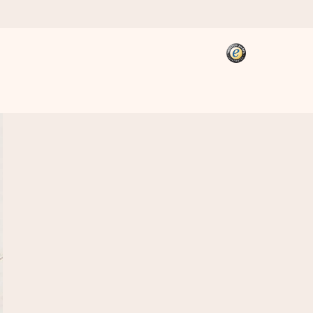
kannst, wenn es am meisten
den).