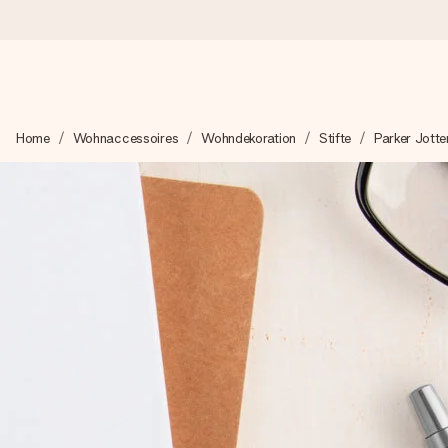
Heute bestellt, in 1 Werktag verschickt
Home
Wohnaccessoires
Wohndekoration
Stifte
Parker Jotte
Wir bereiten dein Geschenk sorgfältig vor und schicken es bli
zählt.
4,8 (basierend auf +15.000 Bewertungen)
Unsere Geschenke begeistern. Kunden bewerten uns mit 4,8 be
+49 39292 929695
Montag - Freitag : 8:30 - 17:00 Uhr
Samstag - Sonntag : 8:30 - 13:00 Uhr