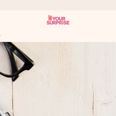
r
tzschnell – damit du es genau zum richtigen Zeitpunkt überreichen 
i Google Reviews (Gesamtergebnis aller Länder, in die wir versen