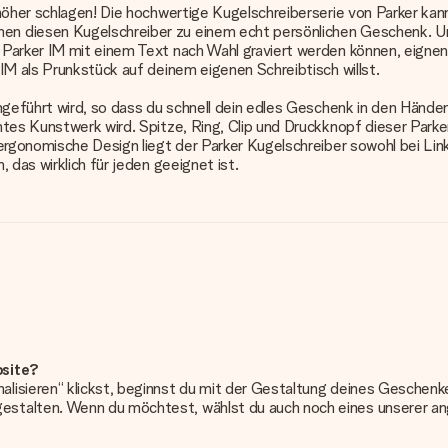
 höher schlagen! Die hochwertige Kugelschreiberserie von Parker kan
 diesen Kugelschreiber zu einem echt persönlichen Geschenk. Und 
arker IM mit einem Text nach Wahl graviert werden können, eignen s
IM als Prunkstück auf deinem eigenen Schreibtisch willst.
hgeführt wird, so dass du schnell dein edles Geschenk in den Händen
tes Kunstwerk wird. Spitze, Ring, Clip und Druckknopf dieser Parker
 ergonomische Design liegt der Parker Kugelschreiber sowohl bei Li
 das wirklich für jeden geeignet ist.
bsite?
alisieren“ klickst, beginnst du mit der Gestaltung deines Gesche
estalten. Wenn du möchtest, wählst du auch noch eines unserer 