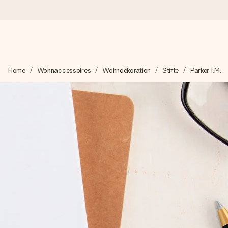
Heute bestellt, in 1 Werktag verschickt
Home
Wohnaccessoires
Wohndekoration
Stifte
Parker I.M.
Wir bereiten dein Geschenk sorgfältig vor und schicken es bli
zählt.
4,8 (basierend auf +15.000 Bewertungen)
Unsere Geschenke begeistern. Kunden bewerten uns mit 4,8 be
+49 39292 929695
Montag - Freitag : 8:30 - 17:00 Uhr
Samstag - Sonntag : 8:30 - 13:00 Uhr