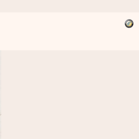
kannst, wenn es am meisten
den).