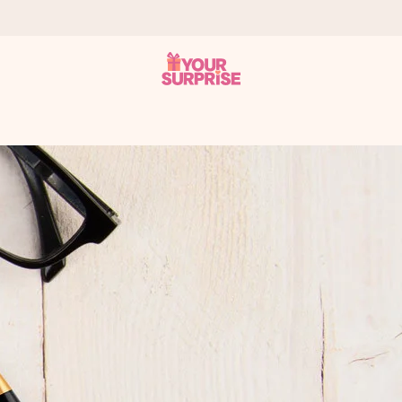
tzschnell – damit du es genau zum richtigen Zeitpunkt überreichen 
i Google Reviews (Gesamtergebnis aller Länder, in die wir versen