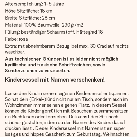
Altersempfehlung: 1-5 Jahre
Höhe Sitzfläche: 18 cm
Breite Sitzfläche: 28 cm
Material: 100% Baumwolle, 230gr/m2
Füllung: beständiger Schaumstoff, Härtegrad 18
Farbe: rosa
Extra: mit abnehmbarem Bezug, bei max. 30 Grad auf rechts
waschbar.
Aus technischen Gründen ist es leider nicht möglich
kyrillische und türkische Schriftzeichen, sowie
Sonderzeichen zu verarbeiten.
Kindersessel mit Namen verschenken!
Lasse dein Kind in seinem eigenen Kindersessel entspannen.
So hat dein (Enkel-)Kind nicht nur am Tisch, sondern auch im
Wohnzimmer immer seinen eigenen Platz. In diesem Sessel
können die Kinder gemütlich mit Besuchern zusammensitzen,
ein Buch lesen oder fernsehen. Du kannst den Sitz noch
schöner gestalten, indem du den Namen des Kindes darauf
drucken lässt . Dieser Kindersessel mit Namen ist ein super
lustiges und hippes Geschenk zum Geburtstag, Weihnachten