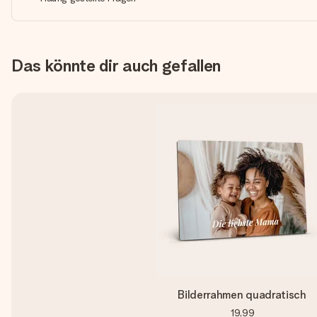
Das könnte dir auch gefallen
Bilderrahmen quadratisch
19,99