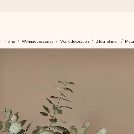
Heute bestellt, in 1 Werktag verschickt
Home
Wohnaccessoires
Wanddekoration
Bilderrahmen
Metal
Wir bereiten dein Geschenk sorgfältig vor und schicken es bli
zählt.
4,8 (basierend auf +15.000 Bewertungen)
Unsere Geschenke begeistern. Kunden bewerten uns mit 4,8 be
+49 39292 929695
Montag - Freitag : 8:30 - 17:00 Uhr
Samstag - Sonntag : 8:30 - 13:00 Uhr