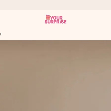
l
tzschnell – damit du es genau zum richtigen Zeitpunkt überreichen 
i Google Reviews (Gesamtergebnis aller Länder, in die wir versen