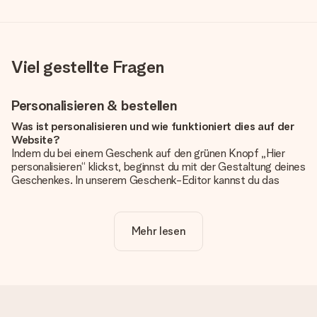
Viel gestellte Fragen
Personalisieren & bestellen
Was ist personalisieren und wie funktioniert dies auf der
Website?
Indem du bei einem Geschenk auf den grünen Knopf „Hier
personalisieren“ klickst, beginnst du mit der Gestaltung deines
Geschenkes. In unserem Geschenk-Editor kannst du das
Geschenk komplett nach Wunsch mit deinem eigenen Foto
und/oder Text gestalten. Wenn du möchtest, wählst du auch
noch eines unserer angebotenen Designs, um deinem
Mehr lesen
Geschenk die perfekte Ausstrahlung zu verleihen.
Ist die Personalisierung im Preis enthalten?
Der auf der Website angezeigte Preis ist inklusive der
Personalisierung. So ist und bleibt es übersichtlich!
Hat mein Foto die richtige Qualität?