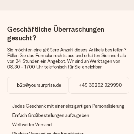
Die aktuelle Lieferzeit steht jeweils auf der Produktseite bei
dem Geschenk vermeldet. Du kannst darauf vertrauen, dass
eine fristgerechte Lieferung durch unsere Lieferdienste
erfolgt.
Geschäftliche Überraschungen
Welche Lieferoptionen stehen zur Verfügung?
Derzeit können wir (noch) keine verschiedenen Lieferoptionen
gesucht?
anbieten. Das Geschenk, das bestellt wird, wird als Paket oder
Päckchen versendet. Möchtest du wissen, ob es als Paket
Sie möchten eine größere Anzahl dieses Artikels bestellen?
oder Päckchen geliefert wird, kontaktiere bitte unseren
Füllen Sie das Formular rechts aus und erhalten Sie innerhalb
Kundenservice.
von 24 Stunden ein Angebot. Wir sind an Werktagen von
08.30 - 17.00 Uhr telefonisch für Sie erreichbar.
Zahlung
Wie kann ich meine Bestellung bezahlen?
Wir bieten die folgenden Zahlungsoptionen an: Vorauskasse
b2b@yoursurprise.de
+49 39292 929990
mit normaler Überweisung, Sofortüberweisung, Paypal,
Kreditkarte oder auf Rechnung über Klarna. Bei einer
manuellen Überweisung verlängert sich die Lieferzeit des
Jedes Geschenk mit einer einzigartigen Personalisierung
Geschenks jedoch um 3 Werktage.
Einfach Großbestellungen aufzugeben
Geschenk empfangen
Weltweiter Versand
Was, wenn das Geschenk meine Erwartungen nicht
erfüllt?
Direkter Versand an den Empfänger