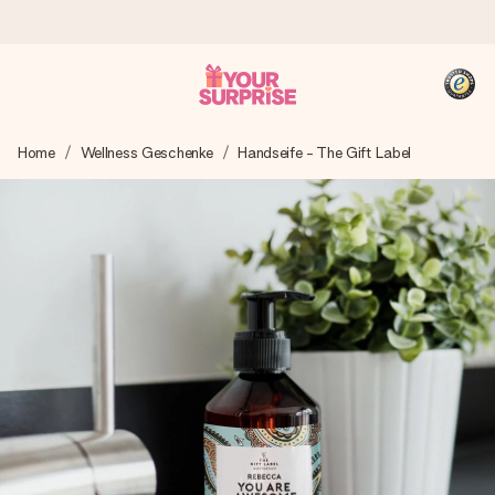
Heute bestellt, in 1 Werktag verschickt
Home
Wellness Geschenke
Handseife - The Gift Label
Wir bereiten dein Geschenk sorgfältig vor und schicken es
blitzschnell – damit du es genau zum richtigen Zeitpunkt
überreichen kannst, wenn es am meisten zählt.
4,8 (basierend auf +15.000 Bewertungen)
Unsere Geschenke begeistern. Kunden bewerten uns mit
4,8 bei Google Reviews (Gesamtergebnis aller Länder, in
die wir versenden).
+49 39292 929695