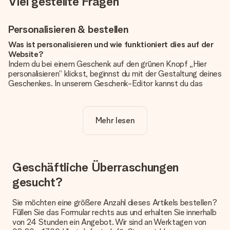
Viel gestellte Fragen
Personalisieren & bestellen
Was ist personalisieren und wie funktioniert dies auf der
Website?
Indem du bei einem Geschenk auf den grünen Knopf „Hier
personalisieren“ klickst, beginnst du mit der Gestaltung deines
Geschenkes. In unserem Geschenk-Editor kannst du das
Geschenk komplett nach Wunsch mit deinem eigenen Foto
und/oder Text gestalten. Wenn du möchtest, wählst du auch
noch eines unserer angebotenen Designs, um deinem
Mehr lesen
Geschenk die perfekte Ausstrahlung zu verleihen.
Ist die Personalisierung im Preis enthalten?
Der auf der Website angezeigte Preis ist inklusive der
Personalisierung. So ist und bleibt es übersichtlich!
Geschäftliche Überraschungen
gesucht?
Hat mein Foto die richtige Qualität?
Wir möchten sicherstellen, dass du mit deinem Geschenk
rundum zufrieden bist. Deshalb ist es wichtig, qualitativ
Sie möchten eine größere Anzahl dieses Artikels bestellen?
hochwertige Fotos zu verwenden. Wenn du dir nicht sicher
Füllen Sie das Formular rechts aus und erhalten Sie innerhalb
bist, ob dein Bild die erforderliche Qualität aufweist, wende
von 24 Stunden ein Angebot. Wir sind an Werktagen von
dich bitte an unseren Kundenservice und füge dein Foto