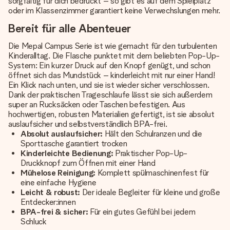
sorgfältig für dich bedruckt – so gibt es auf dem Spielplatz
oder im Klassenzimmer garantiert keine Verwechslungen mehr.
Bereit für alle Abenteuer
Die Mepal Campus Serie ist wie gemacht für den turbulenten
Kinderalltag. Die Flasche punktet mit dem beliebten Pop-Up-
System: Ein kurzer Druck auf den Knopf genügt, und schon
öffnet sich das Mundstück – kinderleicht mit nur einer Hand!
Ein Klick nach unten, und sie ist wieder sicher verschlossen.
Dank der praktischen Trageschlaufe lässt sie sich außerdem
super an Rucksäcken oder Taschen befestigen. Aus
hochwertigen, robusten Materialien gefertigt, ist sie absolut
auslaufsicher und selbstverständlich BPA-frei.
Absolut auslaufsicher:
Hält den Schulranzen und die
Sporttasche garantiert trocken
Kinderleichte Bedienung:
Praktischer Pop-Up-
Druckknopf zum Öffnen mit einer Hand
Mühelose Reinigung:
Komplett spülmaschinenfest für
eine einfache Hygiene
Leicht & robust:
Der ideale Begleiter für kleine und große
Entdecker:innen
BPA-frei & sicher:
Für ein gutes Gefühl bei jedem
Schluck