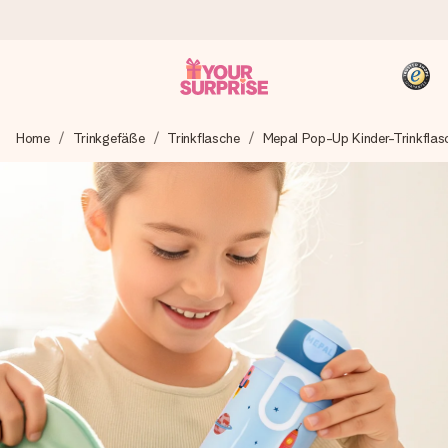
Heute bestellt, in 1 Werktag verschickt
Home
Trinkgefäße
Trinkflasche
Mepal Pop-Up Kinder-Trinkflas
Wir bereiten dein Geschenk sorgfältig vor und schicken es
blitzschnell – damit du es genau zum richtigen Zeitpunkt
überreichen kannst, wenn es am meisten zählt.
4,8 (basierend auf +15.000 Bewertungen)
Unsere Geschenke begeistern. Kunden bewerten uns mit
4,8 bei Google Reviews (Gesamtergebnis aller Länder, in
die wir versenden).
+49 39292 929695