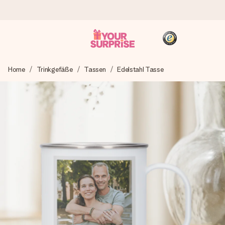
Heute bestellt, in 1 Werktag verschickt
Home
Trinkgefäße
Tassen
Edelstahl Tasse
Wir bereiten dein Geschenk sorgfältig vor und schicken es
blitzschnell – damit du es genau zum richtigen Zeitpunkt
überreichen kannst, wenn es am meisten zählt.
4,8 (basierend auf +15.000 Bewertungen)
Unsere Geschenke begeistern. Kunden bewerten uns mit
4,8 bei Google Reviews (Gesamtergebnis aller Länder, in
die wir versenden).
+49 39292 929695