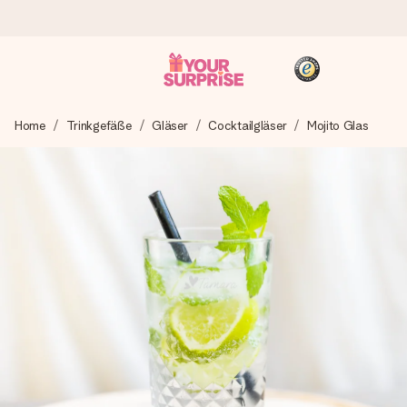
Heute bestellt, in 1 Werktag verschickt
Home
Trinkgefäße
Gläser
Cocktailgläser
Mojito Glas
Wir bereiten dein Geschenk sorgfältig vor und schicken es
blitzschnell – damit du es genau zum richtigen Zeitpunkt
überreichen kannst, wenn es am meisten zählt.
4,8 (basierend auf +15.000 Bewertungen)
Unsere Geschenke begeistern. Kunden bewerten uns mit
4,8 bei Google Reviews (Gesamtergebnis aller Länder, in
die wir versenden).
+49 39292 929695