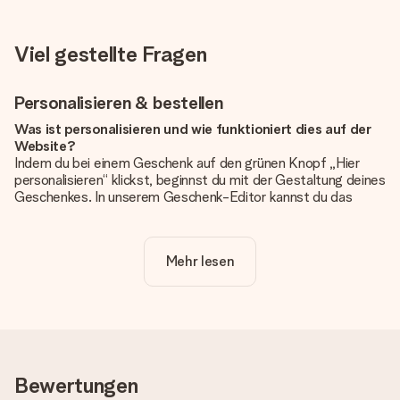
Viel gestellte Fragen
Personalisieren & bestellen
Was ist personalisieren und wie funktioniert dies auf der
Website?
Indem du bei einem Geschenk auf den grünen Knopf „Hier
personalisieren“ klickst, beginnst du mit der Gestaltung deines
Geschenkes. In unserem Geschenk-Editor kannst du das
Geschenk komplett nach Wunsch mit deinem eigenen Foto
und/oder Text gestalten. Wenn du möchtest, wählst du auch
noch eines unserer angebotenen Designs, um deinem
Mehr lesen
Geschenk die perfekte Ausstrahlung zu verleihen.
Ist die Personalisierung im Preis enthalten?
Der auf der Website angezeigte Preis ist inklusive der
Personalisierung. So ist und bleibt es übersichtlich!
Hat mein Foto die richtige Qualität?
Bewertungen
Wir möchten sicherstellen, dass du mit deinem Geschenk