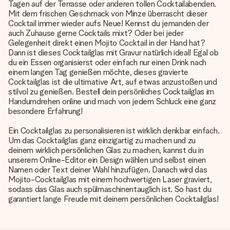
Tagen auf der Terrasse oder anderen tollen Cocktailabenden.
Mit dem frischen Geschmack von Minze überrascht dieser
Cocktail immer wieder aufs Neue! Kennst du jemanden der
auch Zuhause gerne Cocktails mixt? Oder bei jeder
Gelegenheit direkt einen Mojito Cocktail in der Hand hat?
Dann ist dieses Cocktailglas mit Gravur natürlich ideal! Egal ob
du ein Essen organisierst oder einfach nur einen Drink nach
einem langen Tag genießen möchte, dieses gravierte
Cocktailglas ist die ultimative Art, auf etwas anzustoßen und
stilvol zu genießen. Bestell dein persönliches Cocktailglas im
Handumdrehen online und mach von jedem Schluck eine ganz
besondere Erfahrung!
Ein Cocktailglas zu personalisieren ist wirklich denkbar einfach.
Um das Cocktailglas ganz einzigartig zu machen und zu
deinem wirklich persönlichen Glas zu machen, kannst du in
unserem Online-Editor ein Design wählen und selbst einen
Namen oder Text deiner Wahl hinzufügen. Danach wird das
Mojito-Cocktailglas mit einem hochwertigen Laser graviert,
sodass das Glas auch spülmaschinentauglich ist. So hast du
garantiert lange Freude mit deinem persönlichen Cocktailglas!