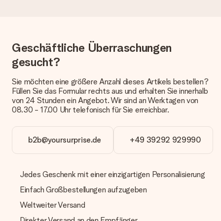
eine fristgerechte Lieferung durch unsere Lieferdienste
erfolgt.
Welche Lieferoptionen stehen zur Verfügung?
Derzeit können wir (noch) keine verschiedenen Lieferoptionen
Geschäftliche Überraschungen
anbieten. Das Geschenk, das bestellt wird, wird als Paket oder
Päckchen versendet. Möchtest du wissen, ob es als Paket
gesucht?
oder Päckchen geliefert wird, kontaktiere bitte unseren
Kundenservice.
Sie möchten eine größere Anzahl dieses Artikels bestellen?
Füllen Sie das Formular rechts aus und erhalten Sie innerhalb
Zahlung
von 24 Stunden ein Angebot. Wir sind an Werktagen von
08.30 - 17.00 Uhr telefonisch für Sie erreichbar.
Wie kann ich meine Bestellung bezahlen?
Wir bieten die folgenden Zahlungsoptionen an: Vorauskasse
mit normaler Überweisung, Sofortüberweisung, Paypal,
Kreditkarte oder auf Rechnung über Klarna. Bei einer
b2b@yoursurprise.de
+49 39292 929990
manuellen Überweisung verlängert sich die Lieferzeit des
Geschenks jedoch um 3 Werktage.
Jedes Geschenk mit einer einzigartigen Personalisierung
Geschenk empfangen
Einfach Großbestellungen aufzugeben
Was, wenn das Geschenk meine Erwartungen nicht
erfüllt?
Weltweiter Versand
Sollte das Geschenk wider Erwarten deine Erwartungen nicht
Direkter Versand an den Empfänger