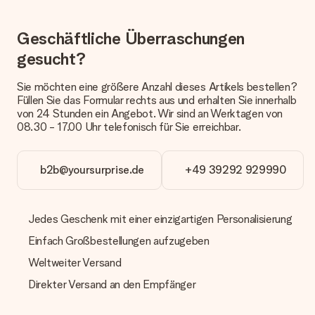
Welche Lieferoptionen stehen zur Verfügung?
Derzeit können wir (noch) keine verschiedenen Lieferoptionen
Geschäftliche Überraschungen
anbieten. Das Geschenk, das bestellt wird, wird als Paket oder
Päckchen versendet. Möchtest du wissen, ob es als Paket
gesucht?
oder Päckchen geliefert wird, kontaktiere bitte unseren
Kundenservice.
Sie möchten eine größere Anzahl dieses Artikels bestellen?
Füllen Sie das Formular rechts aus und erhalten Sie innerhalb
Zahlung
von 24 Stunden ein Angebot. Wir sind an Werktagen von
08.30 - 17.00 Uhr telefonisch für Sie erreichbar.
Wie kann ich meine Bestellung bezahlen?
Wir bieten die folgenden Zahlungsoptionen an: Vorauskasse
mit normaler Überweisung, Sofortüberweisung, Paypal,
Kreditkarte oder auf Rechnung über Klarna. Bei einer
b2b@yoursurprise.de
+49 39292 929990
manuellen Überweisung verlängert sich die Lieferzeit des
Geschenks jedoch um 3 Werktage.
Jedes Geschenk mit einer einzigartigen Personalisierung
Geschenk empfangen
Einfach Großbestellungen aufzugeben
Was, wenn das Geschenk meine Erwartungen nicht
erfüllt?
Weltweiter Versand
Sollte das Geschenk wider Erwarten deine Erwartungen nicht
Direkter Versand an den Empfänger
erfüllen, bitten wir dich, unseren Kundenservice zu
kontaktieren. Dort wird dir umgehend ein passender
Lösungsvorschlag unterbreitet.