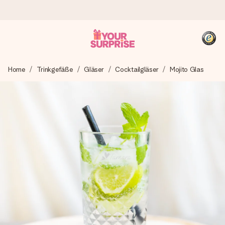
Heute bestellt, in 1 Werktag verschickt
Home
Trinkgefäße
Gläser
Cocktailgläser
Mojito Glas
Wir bereiten dein Geschenk sorgfältig vor und schicken es
blitzschnell – damit du es genau zum richtigen Zeitpunkt
überreichen kannst, wenn es am meisten zählt.
4,8 (basierend auf +15.000 Bewertungen)
Unsere Geschenke begeistern. Kunden bewerten uns mit
4,8 bei Google Reviews (Gesamtergebnis aller Länder, in
die wir versenden).
+49 39292 929695