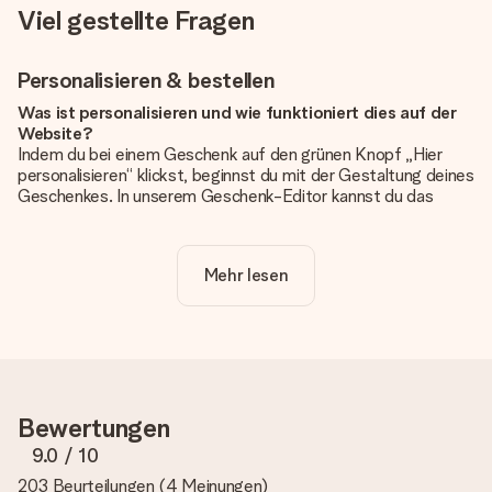
Viel gestellte Fragen
Personalisieren & bestellen
Was ist personalisieren und wie funktioniert dies auf der
Website?
Indem du bei einem Geschenk auf den grünen Knopf „Hier
personalisieren“ klickst, beginnst du mit der Gestaltung deines
Geschenkes. In unserem Geschenk-Editor kannst du das
Geschenk komplett nach Wunsch mit deinem eigenen Foto
und/oder Text gestalten. Wenn du möchtest, wählst du auch
noch eines unserer angebotenen Designs, um deinem
Mehr lesen
Geschenk die perfekte Ausstrahlung zu verleihen.
Ist die Personalisierung im Preis enthalten?
Der auf der Website angezeigte Preis ist inklusive der
Personalisierung. So ist und bleibt es übersichtlich!
Hat mein Foto die richtige Qualität?
Bewertungen
Wir möchten sicherstellen, dass du mit deinem Geschenk
rundum zufrieden bist. Deshalb ist es wichtig, qualitativ
9.0
/ 10
hochwertige Fotos zu verwenden. Wenn du dir nicht sicher
203 Beurteilungen
(
4 Meinungen
)
bist, ob dein Bild die erforderliche Qualität aufweist, wende