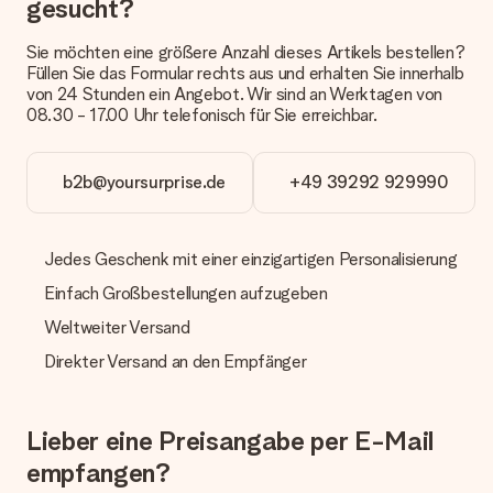
gesucht?
Zahlung
Sie möchten eine größere Anzahl dieses Artikels bestellen?
Wie kann ich meine Bestellung bezahlen?
Füllen Sie das Formular rechts aus und erhalten Sie innerhalb
Wir bieten die folgenden Zahlungsoptionen an: Vorauskasse
von 24 Stunden ein Angebot. Wir sind an Werktagen von
mit normaler Überweisung, Sofortüberweisung, Paypal,
08.30 - 17.00 Uhr telefonisch für Sie erreichbar.
Kreditkarte oder auf Rechnung über Klarna. Bei einer
manuellen Überweisung verlängert sich die Lieferzeit des
Geschenks jedoch um 3 Werktage.
b2b@yoursurprise.de
+49 39292 929990
Geschenk empfangen
Was, wenn das Geschenk meine Erwartungen nicht
Jedes Geschenk mit einer einzigartigen Personalisierung
erfüllt?
Einfach Großbestellungen aufzugeben
Sollte das Geschenk wider Erwarten deine Erwartungen nicht
erfüllen, bitten wir dich, unseren Kundenservice zu
Weltweiter Versand
kontaktieren. Dort wird dir umgehend ein passender
Lösungsvorschlag unterbreitet.
Direkter Versand an den Empfänger
Wird die Rechnung mit der Bestellung mitverschickt?
Alle Lieferungen erfolgen ohne Rechnung und/oder
Lieber eine Preisangabe per E-Mail
Lieferschein. Die Rechnung zu deiner Bestellung erhältst du
zeitgleich mit der Bestätigungsmail und kannst sie jederzeit in
empfangen?
deinem MySurprise Account einsehen. Du kannst das