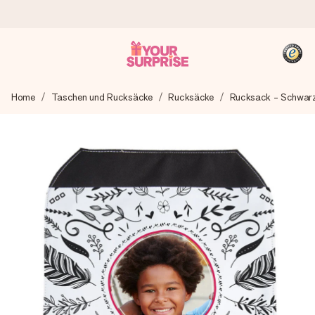
Heute bestellt, in 1 Werktag verschickt
Home
Taschen und Rucksäcke
Rucksäcke
Rucksack - Schwar
Wir bereiten dein Geschenk sorgfältig vor und schicken es
blitzschnell – damit du es genau zum richtigen Zeitpunkt
überreichen kannst, wenn es am meisten zählt.
4,8 (basierend auf +15.000 Bewertungen)
Unsere Geschenke begeistern. Kunden bewerten uns mit
4,8 bei Google Reviews (Gesamtergebnis aller Länder, in
die wir versenden).
+49 39292 929695