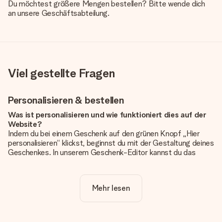
Du möchtest größere Mengen bestellen? Bitte wende dich
an unsere Geschäftsabteilung.
Viel gestellte Fragen
Personalisieren & bestellen
Was ist personalisieren und wie funktioniert dies auf der
Website?
Indem du bei einem Geschenk auf den grünen Knopf „Hier
personalisieren“ klickst, beginnst du mit der Gestaltung deines
Geschenkes. In unserem Geschenk-Editor kannst du das
Geschenk komplett nach Wunsch mit deinem eigenen Foto
und/oder Text gestalten. Wenn du möchtest, wählst du auch
noch eines unserer angebotenen Designs, um deinem
Mehr lesen
Geschenk die perfekte Ausstrahlung zu verleihen.
Ist die Personalisierung im Preis enthalten?
Der auf der Website angezeigte Preis ist inklusive der