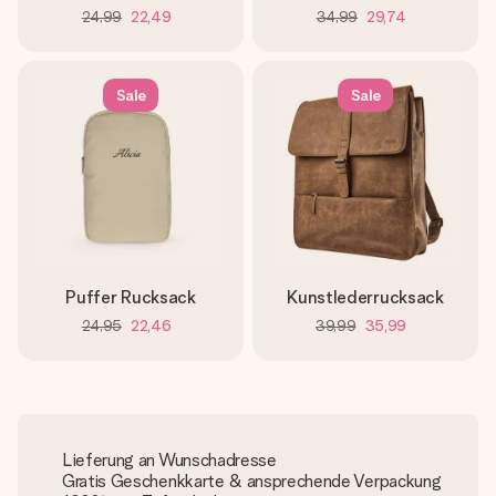
24,99
22,49
34,99
29,74
Sale
Sale
Puffer Rucksack
Kunstlederrucksack
24,95
22,46
39,99
35,99
Lieferung an Wunschadresse
Gratis Geschenkkarte & ansprechende Verpackung