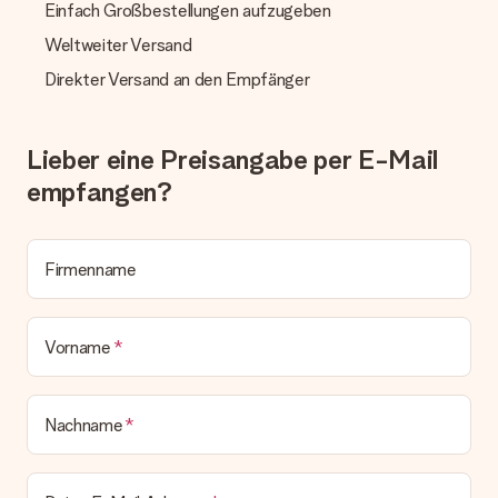
Geschenk empfangen
Einfach Großbestellungen aufzugeben
Was, wenn das Geschenk meine Erwartungen nicht
Weltweiter Versand
erfüllt?
Sollte das Geschenk wider Erwarten deine Erwartungen nicht
Direkter Versand an den Empfänger
erfüllen, bitten wir dich, unseren Kundenservice zu
kontaktieren. Dort wird dir umgehend ein passender
Lösungsvorschlag unterbreitet.
Lieber eine Preisangabe per E-Mail
Wird die Rechnung mit der Bestellung mitverschickt?
empfangen?
Alle Lieferungen erfolgen ohne Rechnung und/oder
Lieferschein. Die Rechnung zu deiner Bestellung erhältst du
zeitgleich mit der Bestätigungsmail und kannst sie jederzeit in
deinem MySurprise Account einsehen. Du kannst das
Firmenname
Geschenk also direkt beim Empfänger liefern lassen und es
bleibt eine echte Überraschung!
Vorname
Nachname