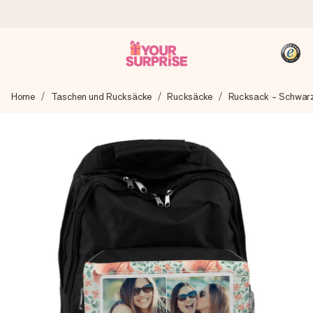
Heute bestellt, in 1 Werktag verschickt
Home
Taschen und Rucksäcke
Rucksäcke
Rucksack - Schwar
Wir bereiten dein Geschenk sorgfältig vor und schicken es
blitzschnell – damit du es genau zum richtigen Zeitpunkt
überreichen kannst, wenn es am meisten zählt.
4,8 (basierend auf +15.000 Bewertungen)
Unsere Geschenke begeistern. Kunden bewerten uns mit
4,8 bei Google Reviews (Gesamtergebnis aller Länder, in
die wir versenden).
+49 39292 929695